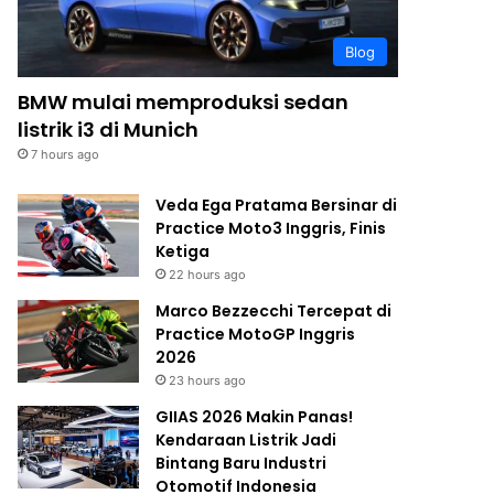
Blog
BMW mulai memproduksi sedan
listrik i3 di Munich
7 hours ago
Veda Ega Pratama Bersinar di
Practice Moto3 Inggris, Finis
Ketiga
22 hours ago
Marco Bezzecchi Tercepat di
Practice MotoGP Inggris
2026
23 hours ago
GIIAS 2026 Makin Panas!
Kendaraan Listrik Jadi
Bintang Baru Industri
Otomotif Indonesia