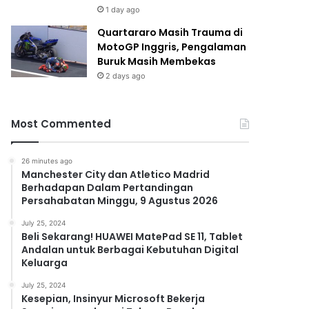
1 day ago
Quartararo Masih Trauma di
MotoGP Inggris, Pengalaman
Buruk Masih Membekas
2 days ago
Most Commented
26 minutes ago
Manchester City dan Atletico Madrid
Berhadapan Dalam Pertandingan
Persahabatan Minggu, 9 Agustus 2026
July 25, 2024
Beli Sekarang! HUAWEI MatePad SE 11, Tablet
Andalan untuk Berbagai Kebutuhan Digital
Keluarga
July 25, 2024
Kesepian, Insinyur Microsoft Bekerja