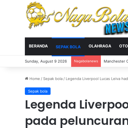
BERANDA
OLAHRAGA
OTO
SEPAK BOLA
Sunday, August 9 2026
Nagabolanews
Manchester C
Home
/
Sepak bola
/
Legenda Liverpool Lucas Leiva hadir
Sepak bola
Legenda Liverpoo
pada peluncuran 