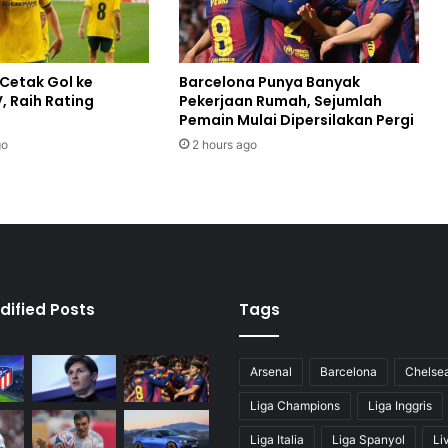
Cetak Gol ke
Barcelona Punya Banyak
 Raih Rating
Pekerjaan Rumah, Sejumlah
Pemain Mulai Dipersilakan Pergi
go
2 hours ago
dified Posts
Tags
Arsenal
Barcelona
Chelse
Liga Champions
Liga Inggris
Liga Italia
Liga Spanyol
Li