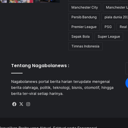
Manchester City
Manchester U
Persib Bandung
piala dunia 20
Premier League
PSG
Real
Sepak Bola
Super League
Timnas Indonesia
Tentang Nagabolanews :
E
y
E
Nagabolanews portal berita harian terupdate mengenai
a
berita olahraga, politik, teknologi, bisnis, otomotif, hingga
berita ter-viral setiap harinya.
Facebook
X
Instagram
enyajikan Berita yang Aktual, Faktual serta Fenomenal