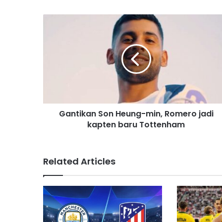
u
r
E
m
a
i
l
a
d
d
r
Gantikan Son Heung-min, Romero jadi
e
kapten baru Tottenham
s
s
Related Articles