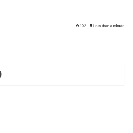
102
Less than a minute
Print