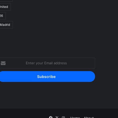
nited
26
 Madrid
nter
our
mail
ddress
Facebook
X
Instagram
Home
About