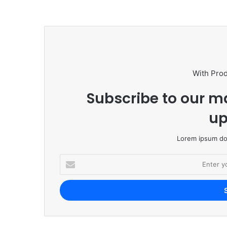
With Pro
Subscribe to our ma
up
Lorem ipsum dol
E
n
t
e
r
y
o