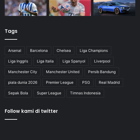
Tags
Arsenal
Barcelona
Chelsea
Liga Champions
Liga Inggris
Liga Italia
Liga Spanyol
Liverpool
Manchester City
Manchester United
Persib Bandung
piala dunia 2026
Premier League
PSG
Real Madrid
Sepak Bola
Super League
Timnas Indonesia
Follow kami di twitter