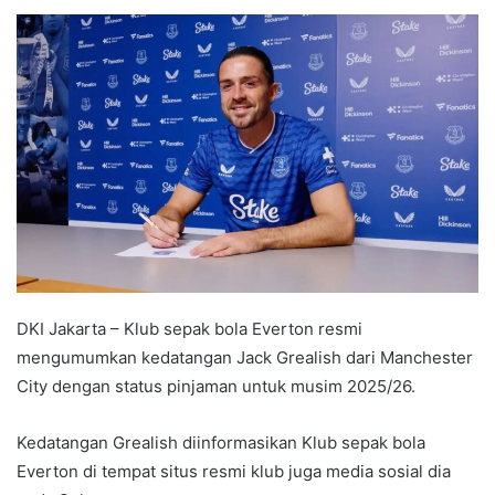
e
n
d
a
n
e
m
a
i
l
DKI Jakarta – Klub sepak bola Everton resmi
mengumumkan kedatangan Jack Grealish dari Manchester
City dengan status pinjaman untuk musim 2025/26.
Kedatangan Grealish diinformasikan Klub sepak bola
Everton di tempat situs resmi klub juga media sosial dia