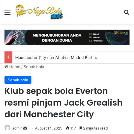
Menu
S
Manchester City dan Atletico Madrid Berhadapan Dalam Pertandingan Persahabatan Minggu, 9 Agustus 2026
Home
/
Sepak bola
Sepak bola
Klub sepak bola Everton
resmi pinjam Jack Grealish
dari Manchester City
admin
S
August 14, 2025
117
2 minutes read