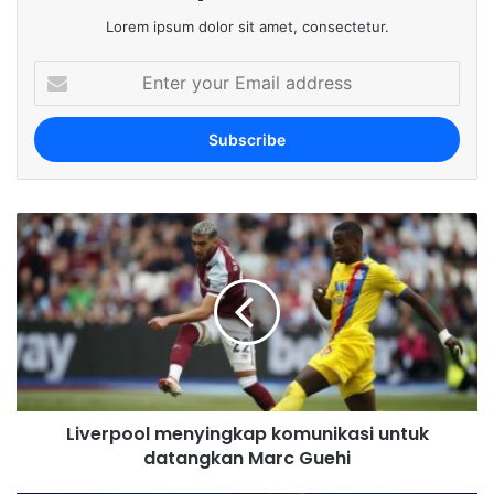
Lorem ipsum dolor sit amet, consectetur.
E
n
t
e
r
y
o
u
r
E
m
a
i
l
a
d
Liverpool menyingkap komunikasi untuk
d
datangkan Marc Guehi
r
e