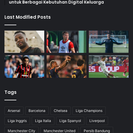
untuk Berbagai Kebutuhan Digital Keluarga
k
a
m
Last Modified Posts
Tags
Arsenal
Barcelona
Chelsea
Liga Champions
Liga Inggris
Liga Italia
Liga Spanyol
Liverpool
Manchester City
Manchester United
Persib Bandung