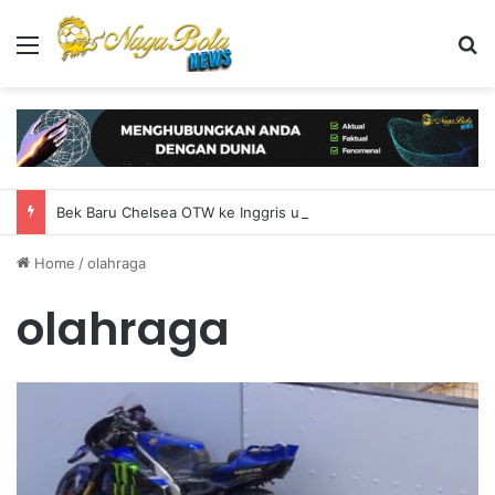
Menu
S
Bek Baru Chelsea OTW ke Inggris untuk Rampungkan Transfer
Home
/
olahraga
olahraga