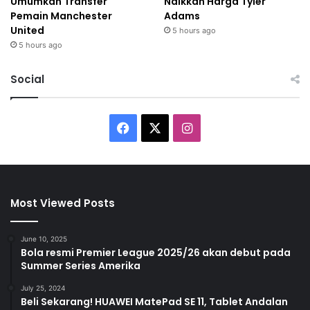
Umumkan Transfer
Naikkan Harga Tyler
Pemain Manchester
Adams
United
5 hours ago
5 hours ago
Social
F
X
I
a
n
c
s
Most Viewed Posts
e
t
b
a
June 10, 2025
Bola resmi Premier League 2025/26 akan debut pada
Summer Series Amerika
o
g
July 25, 2024
o
r
Beli Sekarang! HUAWEI MatePad SE 11, Tablet Andalan