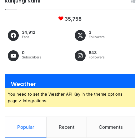
Kunjungi Kami
35,758
34,912
3
Fans
Followers
0
843
Subscribers
Followers
Weather
You need to set the Weather API Key in the theme options
page > Integrations.
Popular
Recent
Comments