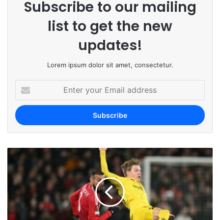
Subscribe to our mailing
list to get the new
updates!
Lorem ipsum dolor sit amet, consectetur.
E
n
t
e
r
y
o
u
r
E
m
a
i
l