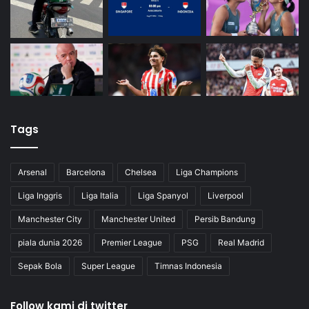
Tags
Arsenal
Barcelona
Chelsea
Liga Champions
Liga Inggris
Liga Italia
Liga Spanyol
Liverpool
Manchester City
Manchester United
Persib Bandung
piala dunia 2026
Premier League
PSG
Real Madrid
Sepak Bola
Super League
Timnas Indonesia
Follow kami di twitter