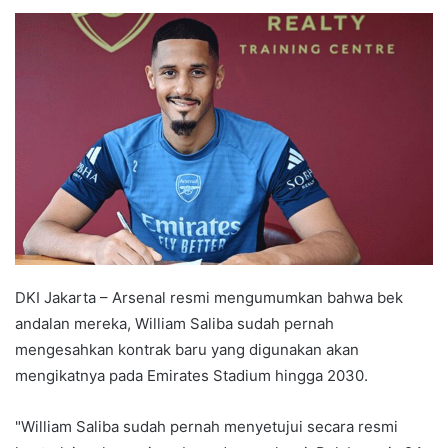
e
n
d
a
n
e
m
a
i
l
DKI Jakarta – Arsenal resmi mengumumkan bahwa bek
andalan mereka, William Saliba sudah pernah
mengesahkan kontrak baru yang digunakan akan
mengikatnya pada Emirates Stadium hingga 2030.
"William Saliba sudah pernah menyetujui secara resmi