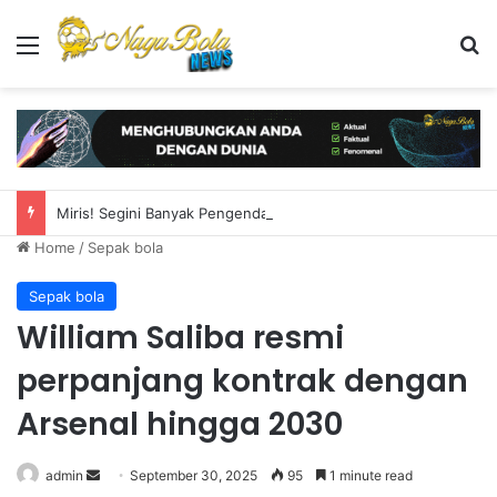
Menu
S
Miris! Segini Banyak Pengendara yang Akali Pelat Nomor Demi Hindari ETLE
Home
/
Sepak bola
Sepak bola
William Saliba resmi
perpanjang kontrak dengan
Arsenal hingga 2030
admin
S
September 30, 2025
95
1 minute read