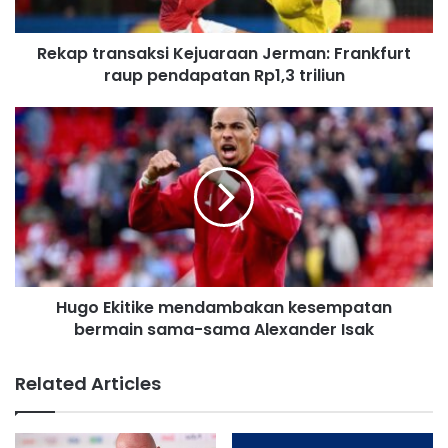
a
d
Rekap transaksi Kejuaraan Jerman: Frankfurt
d
raup pendapatan Rp1,3 triliun
r
e
s
s
Hugo Ekitike mendambakan kesempatan
bermain sama-sama Alexander Isak
Related Articles