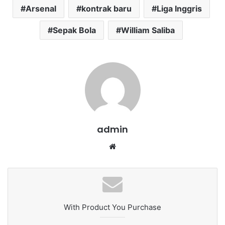
Arsenal
kontrak baru
Liga Inggris
Sepak Bola
William Saliba
admin
We
bsi
te
With Product You Purchase