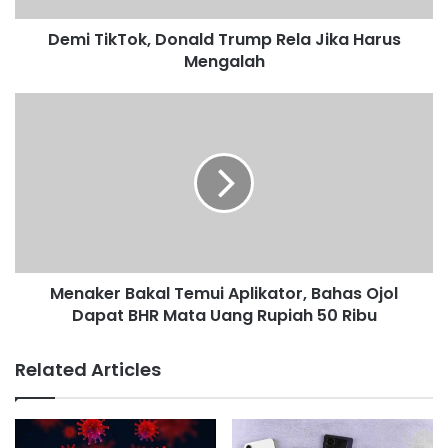
a
d
Demi TikTok, Donald Trump Rela Jika Harus
d
Mengalah
r
e
s
s
Menaker Bakal Temui Aplikator, Bahas Ojol
Dapat BHR Mata Uang Rupiah 50 Ribu
Related Articles