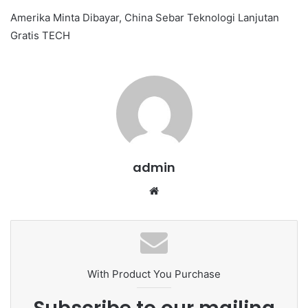
e
Amerika Minta Dibayar, China Sebar Teknologi Lanjutan
n
Gratis TECH
d
a
n
e
m
a
i
l
admin
We
bsi
te
With Product You Purchase