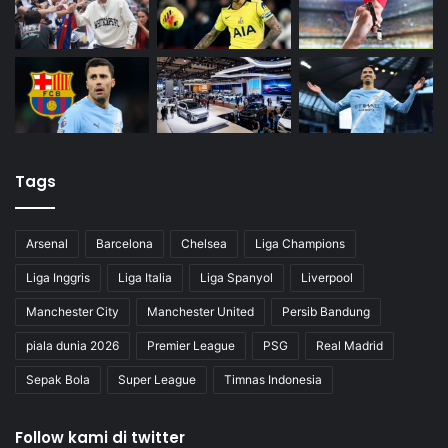
Tags
Arsenal
Barcelona
Chelsea
Liga Champions
Liga Inggris
Liga Italia
Liga Spanyol
Liverpool
Manchester City
Manchester United
Persib Bandung
piala dunia 2026
Premier League
PSG
Real Madrid
Sepak Bola
Super League
Timnas Indonesia
Follow kami di twitter