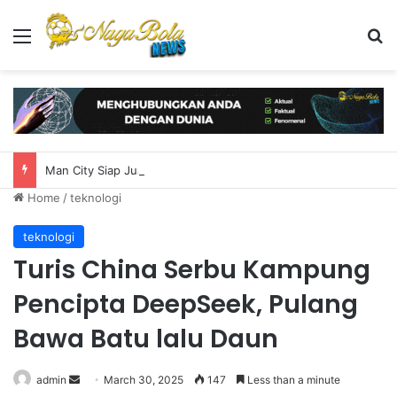
Menu
S
Man City Siap Jual Tijjani Reijnders, Harga Dibuka Rp1,3 Triliun
Home
/
teknologi
teknologi
Turis China Serbu Kampung
Pencipta DeepSeek, Pulang
Bawa Batu lalu Daun
admin
S
March 30, 2025
147
Less than a minute