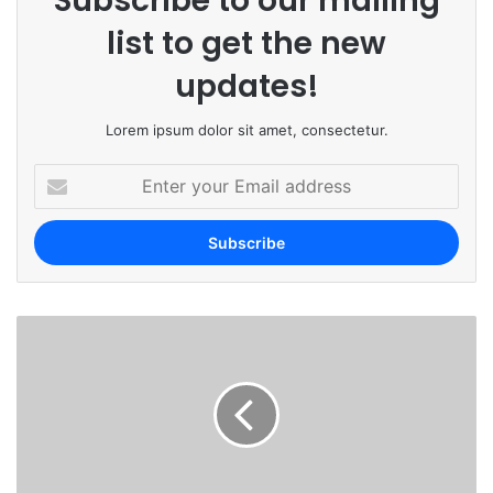
Subscribe to our mailing
list to get the new
updates!
Lorem ipsum dolor sit amet, consectetur.
E
n
t
e
r
y
o
u
r
E
m
a
i
l