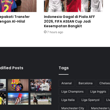
epakati Transfer
Indonesia Gagal di Piala AFF
ngan Al-Hilal
2026, FIFA ASEAN Cup Jadi
Kesempatan Bangkit
7 hours ago
dified Posts
Tags
Arsenal
Barcelona
Chelse
Liga Champions
Liga Inggris
Liga Italia
Liga Spanyol
Li
Manchester City
Manchester U