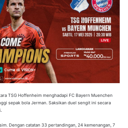
ntara TSG Hoffenheim menghadapi FC Bayern Muenchen
ggi sepak bola Jerman. Saksikan duel sengit ini secara
.
sim. Dengan catatan 33 pertandingan, 24 kemenangan, 7