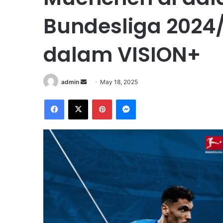
Bundesliga 2024/
dalam VISION+
admin
S
May 18, 2025
e
Facebook
X
Pinterest
Messenger
n
d
a
n
e
m
a
i
l