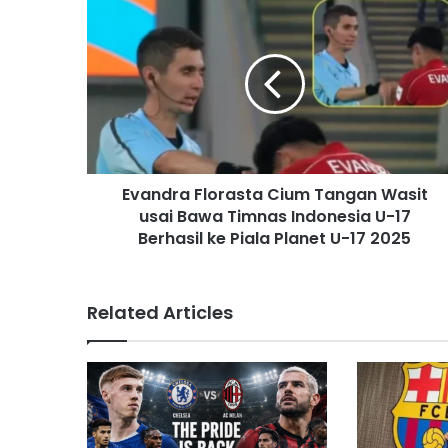
E
m
a
i
l
a
d
d
r
Evandra Florasta Cium Tangan Wasit
e
usai Bawa Timnas Indonesia U-17
s
Berhasil ke Piala Planet U-17 2025
s
Related Articles