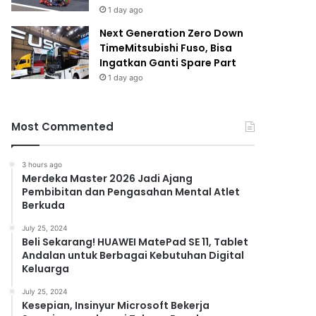
1 day ago
Next Generation Zero Down
TimeMitsubishi Fuso, Bisa
Ingatkan Ganti Spare Part
1 day ago
Most Commented
3 hours ago
Merdeka Master 2026 Jadi Ajang
Pembibitan dan Pengasahan Mental Atlet
Berkuda
July 25, 2024
Beli Sekarang! HUAWEI MatePad SE 11, Tablet
Andalan untuk Berbagai Kebutuhan Digital
Keluarga
July 25, 2024
Kesepian, Insinyur Microsoft Bekerja