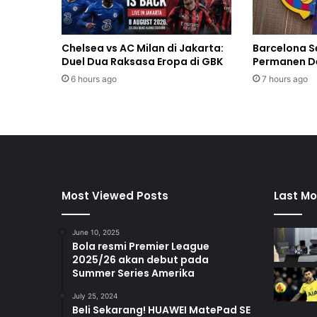
Chelsea vs AC Milan di Jakarta:
Barcelona S
Duel Dua Raksasa Eropa di GBK
Permanen De
6 hours ago
7 hours ago
Most Viewed Posts
Last Mo
June 10, 2025
Bola resmi Premier League
2025/26 akan debut pada
Summer Series Amerika
July 25, 2024
Beli Sekarang! HUAWEI MatePad SE