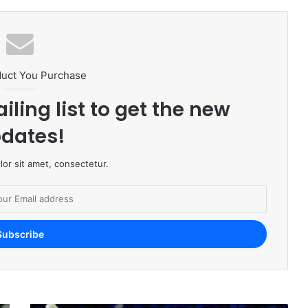
duct You Purchase
iling list to get the new
dates!
or sit amet, consectetur.