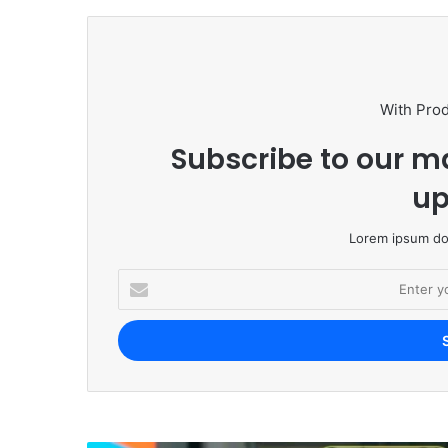
With Pro
Subscribe to our ma
up
Lorem ipsum dol
E
n
t
e
r
y
o
u
r