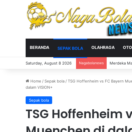
BERANDA
OLAHRAGA
OTO
SEPAK BOLA
Saturday, August 8 2026
Nagabolanews
Veda Ega Pra
Home
/
Sepak bola
/
TSG Hoffenheim vs FC Bayern Muen
dalam VISION+
Sepak bola
TSG Hoffenheim v
Muenchen di dal