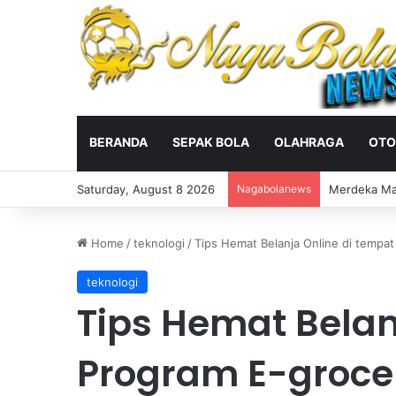
BERANDA
SEPAK BOLA
OLAHRAGA
OTO
Saturday, August 8 2026
Nagabolanews
Veda Ega Pra
Home
/
teknologi
/
Tips Hemat Belanja Online di tempat
teknologi
Tips Hemat Belan
Program E-grocer