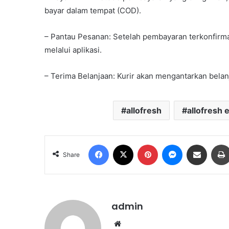
bayar dalam tempat (COD).
– Pantau Pesanan: Setelah pembayaran terkonfirma
melalui aplikasi.
– Terima Belanjaan: Kurir akan mengantarkan belan
allofresh
allofresh 
Facebook
X
Pinterest
Messenger
Share via Email
Share
admin
We