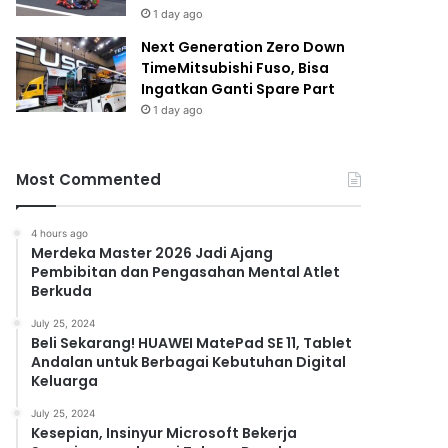
1 day ago
Next Generation Zero Down
TimeMitsubishi Fuso, Bisa
Ingatkan Ganti Spare Part
1 day ago
Most Commented
4 hours ago
Merdeka Master 2026 Jadi Ajang
Pembibitan dan Pengasahan Mental Atlet
Berkuda
July 25, 2024
Beli Sekarang! HUAWEI MatePad SE 11, Tablet
Andalan untuk Berbagai Kebutuhan Digital
Keluarga
July 25, 2024
Kesepian, Insinyur Microsoft Bekerja