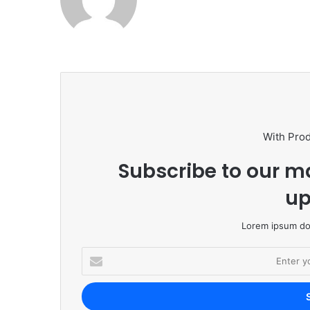
bsi
te
With Pro
Subscribe to our ma
up
Lorem ipsum dol
E
n
t
e