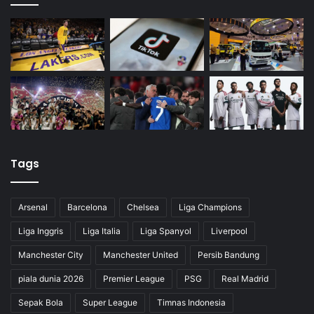
Tags
Arsenal
Barcelona
Chelsea
Liga Champions
Liga Inggris
Liga Italia
Liga Spanyol
Liverpool
Manchester City
Manchester United
Persib Bandung
piala dunia 2026
Premier League
PSG
Real Madrid
Sepak Bola
Super League
Timnas Indonesia