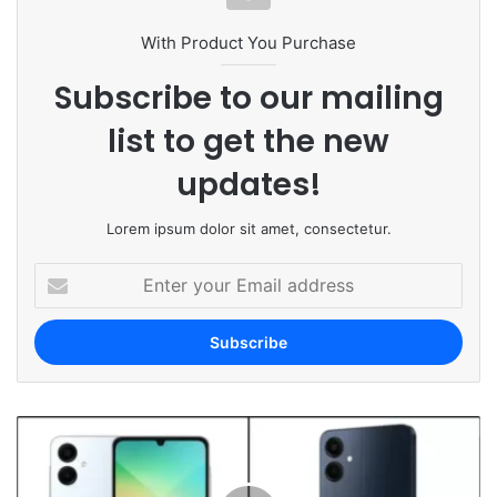
With Product You Purchase
Subscribe to our mailing
list to get the new
updates!
Lorem ipsum dolor sit amet, consectetur.
E
n
t
e
r
y
o
u
r
E