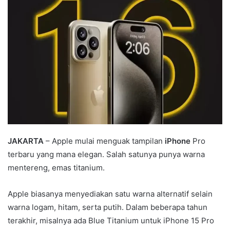
d
a
n
e
m
a
i
l
JAKARTA
– Apple mulai menguak tampilan
iPhone
Pro
terbaru yang mana elegan. Salah satunya punya warna
mentereng, emas titanium.
Apple biasanya menyediakan satu warna alternatif selain
warna logam, hitam, serta putih. Dalam beberapa tahun
terakhir, misalnya ada Blue Titanium untuk iPhone 15 Pro