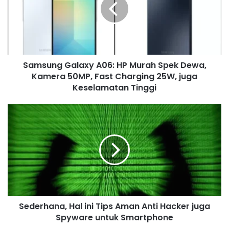
m
a
i
l
a
d
Samsung Galaxy A06: HP Murah Spek Dewa,
d
Kamera 50MP, Fast Charging 25W, juga
r
Keselamatan Tinggi
e
s
s
Sederhana, Hal ini Tips Aman Anti Hacker juga
Spyware untuk Smartphone