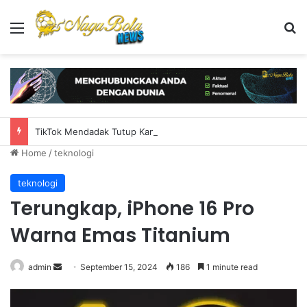
Menu
S
TikTok Mendadak Tutup Kantor, PHK Ratusan Karyawan di Amerika
Home
/
teknologi
teknologi
Terungkap, iPhone 16 Pro
Warna Emas Titanium
admin
S
September 15, 2024
186
1 minute read
e
n