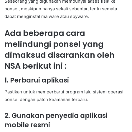
Seseorang yang digunakan mempunyai akses fisik ke
ponsel, meskipun hanya sekali sebentar, tentu semata
dapat menginstal malware atau spyware.
Ada beberapa cara
melindungi ponsel yang
dimaksud disarankan oleh
NSA berikut ini :
1. Perbarui aplikasi
Pastikan untuk memperbarui program lalu sistem operasi
ponsel dengan patch keamanan terbaru.
2. Gunakan penyedia aplikasi
mobile resmi