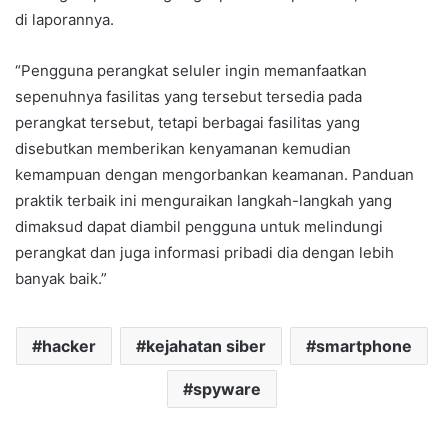
di laporannya.
“Pengguna perangkat seluler ingin memanfaatkan
sepenuhnya fasilitas yang tersebut tersedia pada
perangkat tersebut, tetapi berbagai fasilitas yang
disebutkan memberikan kenyamanan kemudian
kemampuan dengan mengorbankan keamanan. Panduan
praktik terbaik ini menguraikan langkah-langkah yang
dimaksud dapat diambil pengguna untuk melindungi
perangkat dan juga informasi pribadi dia dengan lebih
banyak baik.”
hacker
kejahatan siber
smartphone
spyware