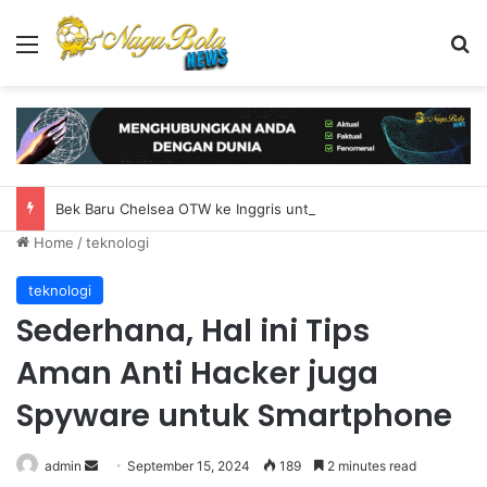
Menu
S
Bek Baru Chelsea OTW ke Inggris untuk Rampungkan Transfer
Home
/
teknologi
teknologi
Sederhana, Hal ini Tips
Aman Anti Hacker juga
Spyware untuk Smartphone
admin
S
September 15, 2024
189
2 minutes read