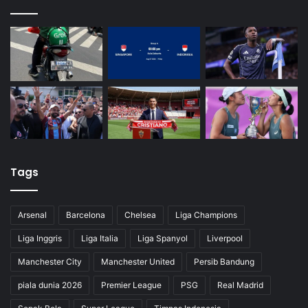
Tags
Arsenal
Barcelona
Chelsea
Liga Champions
Liga Inggris
Liga Italia
Liga Spanyol
Liverpool
Manchester City
Manchester United
Persib Bandung
piala dunia 2026
Premier League
PSG
Real Madrid