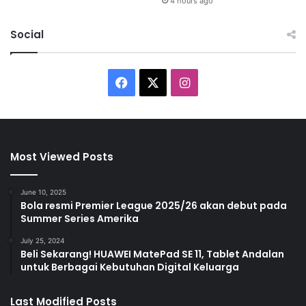
4 hours ago
Social
F
X
I
a
n
c
s
Most Viewed Posts
e
t
b
a
June 10, 2025
Bola resmi Premier League 2025/26 akan debut pada
Summer Series Amerika
o
g
July 25, 2024
o
r
Beli Sekarang! HUAWEI MatePad SE 11, Tablet Andalan
untuk Berbagai Kebutuhan Digital Keluarga
k
a
m
Last Modified Posts