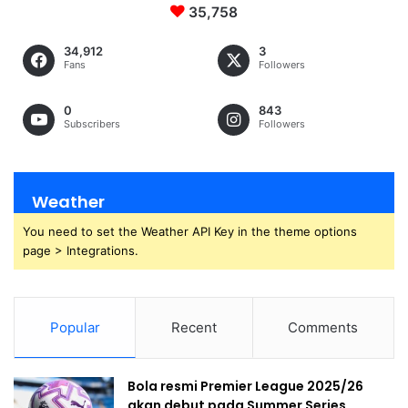
35,758
34,912
3
Fans
Followers
0
843
Subscribers
Followers
Weather
You need to set the Weather API Key in the theme options
page > Integrations.
Popular
Recent
Comments
Bola resmi Premier League 2025/26
akan debut pada Summer Series