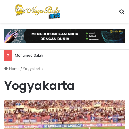
Menu
S
Mohamed Salah Tiba di Turki, Siap Gabung Trabzonspor
Home
/
Yogyakarta
Yogyakarta