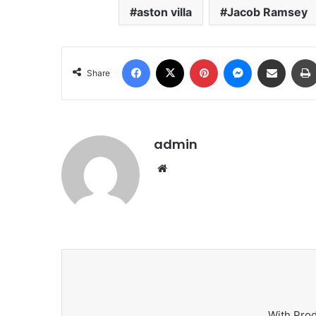
aston villa
Jacob Ramsey
Facebook
X
Pinterest
Messenger
Share via Email
Share
admin
We
bsi
te
With Pro