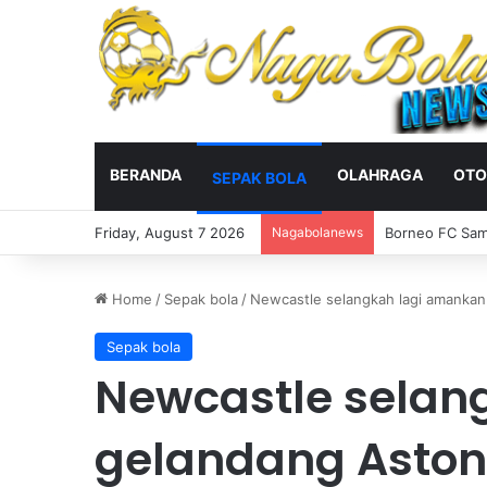
BERANDA
OLAHRAGA
OTO
SEPAK BOLA
Friday, August 7 2026
Nagabolanews
Bek Baru Chel
Home
/
Sepak bola
/
Newcastle selangkah lagi amankan
Sepak bola
Newcastle selan
gelandang Aston 