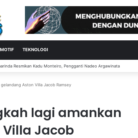
MOTIF
TEKNOLOGI
sea OTW ke Inggris untuk Rampungkan Transfer
 gelandang Aston Villa Jacob Ramsey
gkah lagi amankan
Villa Jacob