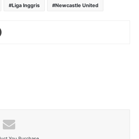
Liga Inggris
Newcastle United
Print
duct You Purchase