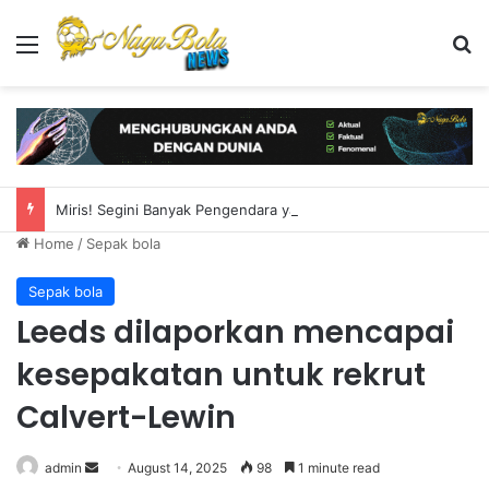
Menu
S
Miris! Segini Banyak Pengendara yang Akali Pelat Nomor Demi Hindari ETLE
Home
/
Sepak bola
Sepak bola
Leeds dilaporkan mencapai
kesepakatan untuk rekrut
Calvert-Lewin
admin
S
August 14, 2025
98
1 minute read