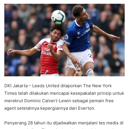
e
n
d
a
n
e
m
a
i
l
DKI Jakarta – Leeds United dilaporkan The New York
Times telah dilakukan mencapai kesepakatan prinsip untuk
merekrut Dominic Calvert-Lewin sebagai pemain free
agent setelahnya kepergiannya dari Everton.
Penyerang 28 tahun itu dijadwalkan menjalani tes medis di