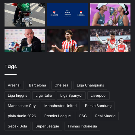
Tags
Arsenal
Barcelona
Chelsea
Liga Champions
Liga Inggris
Liga Italia
Liga Spanyol
Liverpool
Manchester City
Manchester United
Persib Bandung
piala dunia 2026
Premier League
PSG
Real Madrid
Sepak Bola
Super League
Timnas Indonesia