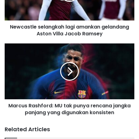
i
l
a
d
Newcastle selangkah lagi amankan gelandang
d
Aston Villa Jacob Ramsey
r
e
s
s
Marcus Rashford: MU tak punya rencana jangka
panjang yang digunakan konsisten
Related Articles