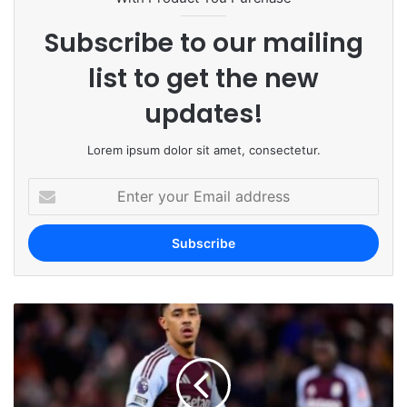
Subscribe to our mailing
list to get the new
updates!
Lorem ipsum dolor sit amet, consectetur.
E
n
t
e
r
y
o
u
r
E
m
a