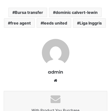
Bursa transfer
dominic calvert-lewin
free agent
leeds united
Liga Inggris
admin
We
bsi
te
With Product You Purchase