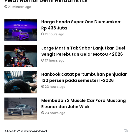
Pelat Nomor Demi Hindari ETLE
21 minutes ago
Harga Honda Super One Diumumkan:
Rp 438 Juta
11 hours ago
Jorge Martin Tak Sabar Lanjutkan Duel
Sengit Perebutan Gelar MotoGP 2026
17 hours ago
Hankook catat pertumbuhan penjualan
130 persen pada semester I-2026
23 hours ago
Membedah 2 Muscle Car Ford Mustang
Eleanor dan John Wick
23 hours ago
Most Commented