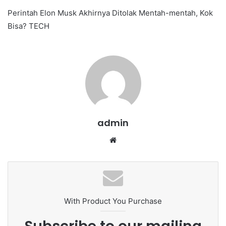
e
Perintah Elon Musk Akhirnya Ditolak Mentah-mentah, Kok
n
Bisa? TECH
d
a
n
e
m
a
i
l
admin
We
bsi
te
With Product You Purchase