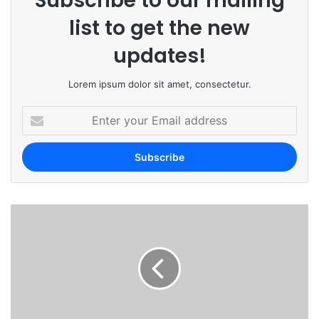
Subscribe to our mailing
list to get the new
updates!
Lorem ipsum dolor sit amet, consectetur.
E
n
t
e
r
y
o
u
r
E
m
a
i
l