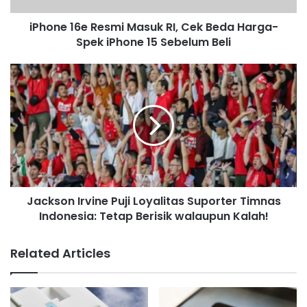
a
d
iPhone 16e Resmi Masuk RI, Cek Beda Harga-
d
Spek iPhone 15 Sebelum Beli
r
e
s
s
Jackson Irvine Puji Loyalitas Suporter Timnas
Indonesia: Tetap Berisik walaupun Kalah!
Related Articles