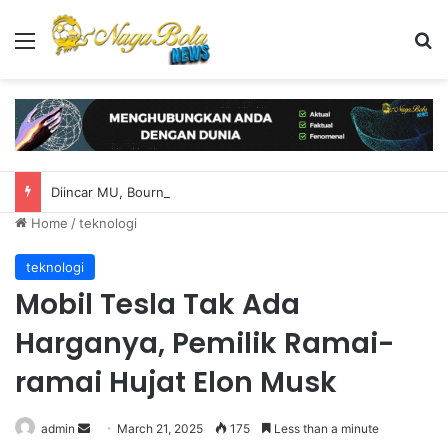
Menu
S
Diincar MU, Bournemouth Naikkan Harga Tyler Adams
Home
/
teknologi
teknologi
Mobil Tesla Tak Ada
Harganya, Pemilik Ramai-
ramai Hujat Elon Musk
admin
S
March 21, 2025
175
Less than a minute