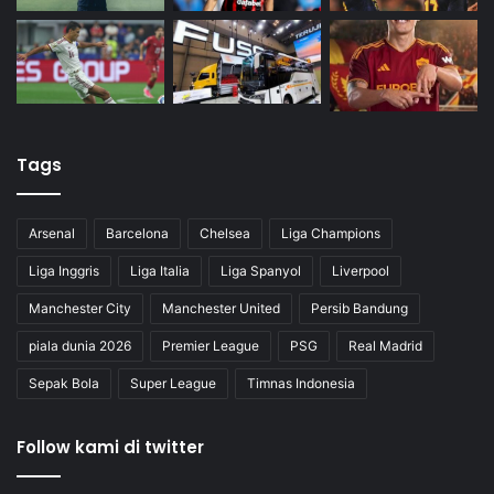
Tags
Arsenal
Barcelona
Chelsea
Liga Champions
Liga Inggris
Liga Italia
Liga Spanyol
Liverpool
Manchester City
Manchester United
Persib Bandung
piala dunia 2026
Premier League
PSG
Real Madrid
Sepak Bola
Super League
Timnas Indonesia
Follow kami di twitter