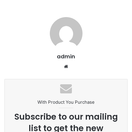
e
n
d
a
n
e
m
a
admin
i
l
We
bsi
te
With Product You Purchase
Subscribe to our mailing
list to get the new