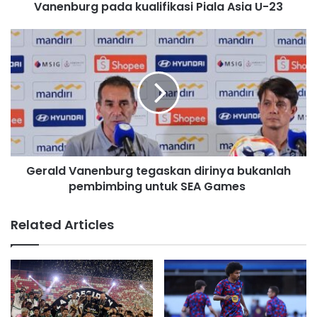
Vanenburg pada kualifikasi Piala Asia U-23
r
e
s
s
Gerald Vanenburg tegaskan dirinya bukanlah
pembimbing untuk SEA Games
Related Articles