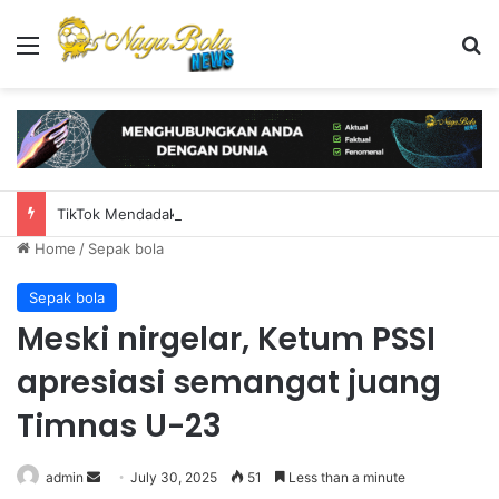
Menu
S
TikTok Mendadak Tutup Kantor, PHK Ratusan Karyawan di Amerika
Home
/
Sepak bola
Sepak bola
Meski nirgelar, Ketum PSSI
apresiasi semangat juang
Timnas U-23
admin
S
July 30, 2025
51
Less than a minute