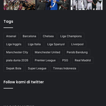
Tags
Arsenal
Barcelona
Chelsea
Liga Champions
Liga Inggris
Liga Italia
Liga Spanyol
Liverpool
Manchester City
Manchester United
Persib Bandung
piala dunia 2026
Premier League
PSG
Real Madrid
Sepak Bola
Super League
Timnas Indonesia
Follow kami di twitter