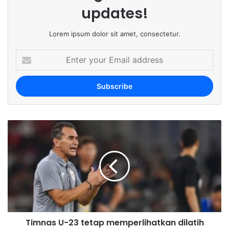
updates!
Lorem ipsum dolor sit amet, consectetur.
E
n
t
e
r
y
o
u
r
E
m
a
i
l
a
d
Timnas U-23 tetap memperlihatkan dilatih
d