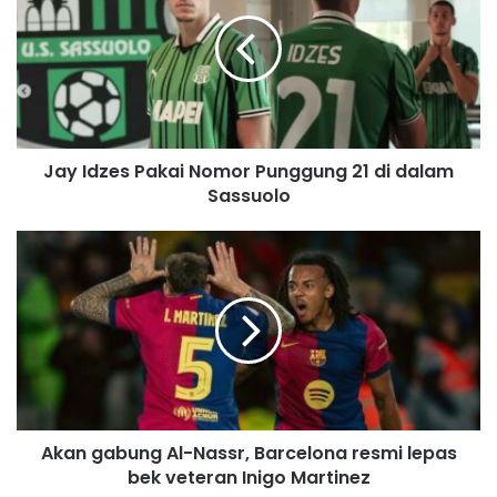
E
m
a
i
l
a
d
Jay Idzes Pakai Nomor Punggung 21 di dalam
d
Sassuolo
r
e
s
s
Akan gabung Al-Nassr, Barcelona resmi lepas
bek veteran Inigo Martinez