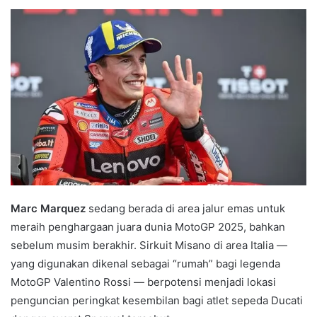
e
n
d
a
n
e
m
a
i
l
Marc Marquez
sedang berada di area jalur emas untuk
meraih penghargaan juara dunia MotoGP 2025, bahkan
sebelum musim berakhir. Sirkuit Misano di area Italia —
yang digunakan dikenal sebagai “rumah” bagi legenda
MotoGP Valentino Rossi — berpotensi menjadi lokasi
penguncian peringkat kesembilan bagi atlet sepeda Ducati