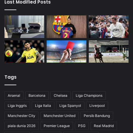
Last Modified Posts
Tags
Arsenal
Barcelona
Chelsea
Liga Champions
Liga Inggris
Liga Italia
Liga Spanyol
Liverpool
Manchester City
Manchester United
Persib Bandung
piala dunia 2026
Premier League
PSG
Real Madrid