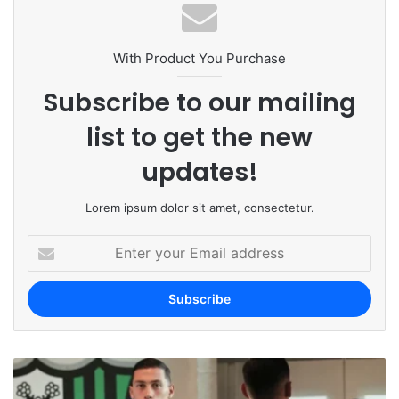
With Product You Purchase
Subscribe to our mailing
list to get the new
updates!
Lorem ipsum dolor sit amet, consectetur.
E
n
t
e
r
y
o
u
r