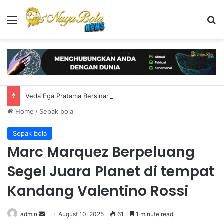
Menu
S
Veda Ega Pratama Bersinar di Practice Moto3 Inggris, Finis Ketiga
Home
/
Sepak bola
Sepak bola
Marc Marquez Berpeluang
Segel Juara Planet di tempat
Kandang Valentino Rossi
admin
S
August 10, 2025
61
1 minute read