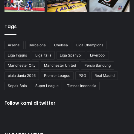
Tags
Arsenal
Barcelona
Chelsea
Liga Champions
Liga Inggris
Liga Italia
Liga Spanyol
Liverpool
Manchester City
Manchester United
Persib Bandung
piala dunia 2026
Premier League
PSG
Real Madrid
Sepak Bola
Super League
Timnas Indonesia
Follow kami di twitter