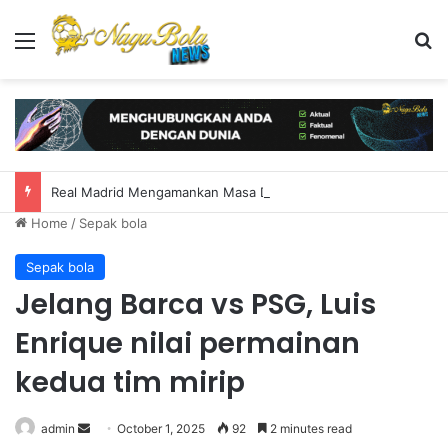
Menu
S
Real Madrid Mengamankan Masa Depan Pemain Sayap Brasil
Home
/
Sepak bola
Sepak bola
Jelang Barca vs PSG, Luis
Enrique nilai permainan
kedua tim mirip
admin
S
October 1, 2025
92
2 minutes read