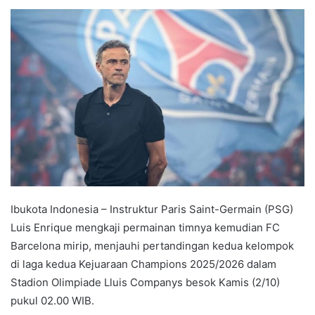
e
n
d
a
n
e
m
a
i
l
Ibukota Indonesia – Instruktur Paris Saint-Germain (PSG)
Luis Enrique mengkaji permainan timnya kemudian FC
Barcelona mirip, menjauhi pertandingan kedua kelompok
di laga kedua Kejuaraan Champions 2025/2026 dalam
Stadion Olimpiade Lluis Companys besok Kamis (2/10)
pukul 02.00 WIB.