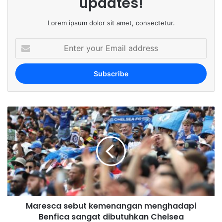
updates!
Lorem ipsum dolor sit amet, consectetur.
E
n
t
e
r
y
o
u
r
E
m
a
i
l
a
d
Maresca sebut kemenangan menghadapi
d
Benfica sangat dibutuhkan Chelsea
r