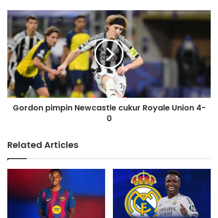
e
s
s
Gordon pimpin Newcastle cukur Royale Union 4-
0
Related Articles