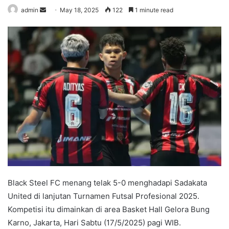
admin
S
May 18, 2025
122
1 minute read
e
n
d
a
n
e
m
a
i
l
Black Steel FC menang telak 5-0 menghadapi Sadakata
United di lanjutan Turnamen Futsal Profesional 2025.
Kompetisi itu dimainkan di area Basket Hall Gelora Bung
Karno, Jakarta, Hari Sabtu (17/5/2025) pagi WIB.