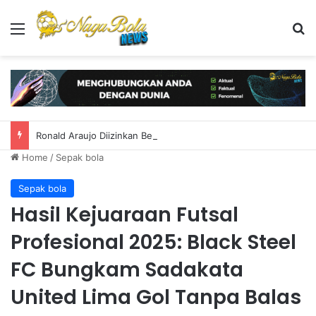
Menu
S
Ronald Araujo Diizinkan Bergabung Dengan Liverpool
Home
/
Sepak bola
Sepak bola
Hasil Kejuaraan Futsal
Profesional 2025: Black Steel
FC Bungkam Sadakata
United Lima Gol Tanpa Balas