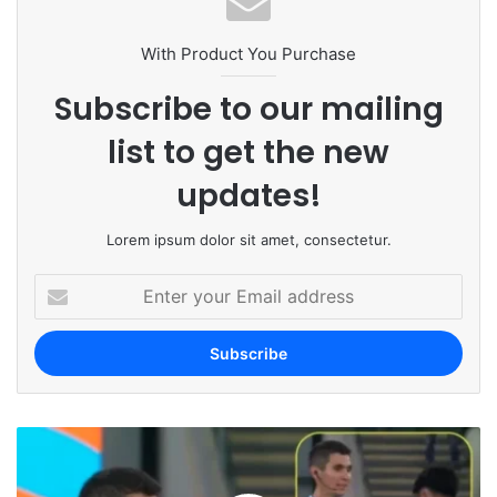
With Product You Purchase
Subscribe to our mailing
list to get the new
updates!
Lorem ipsum dolor sit amet, consectetur.
E
n
t
e
r
y
o
u
r
E