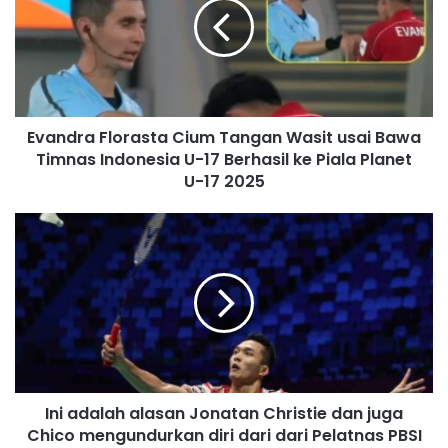
m
a
i
l
a
d
Evandra Florasta Cium Tangan Wasit usai Bawa
d
Timnas Indonesia U-17 Berhasil ke Piala Planet
r
U-17 2025
e
s
s
Ini adalah alasan Jonatan Christie dan juga
Chico mengundurkan diri dari dari Pelatnas PBSI