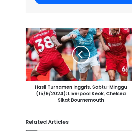
r
y
o
u
r
E
m
a
i
l
a
d
d
r
Hasil Turnamen Inggris, Sabtu-Minggu
e
(15/9/2024): Liverpool Keok, Chelsea
s
Sikat Bournemouth
s
Related Articles