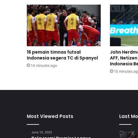
16 pemain timnas futsal
John Herdma
Indonesia segera TC di Spanyol
AFF, Netize
Indonesia B
14 minutes ago
15 minutes ag
Most Viewed Posts
Last Mo
June 10, 2025