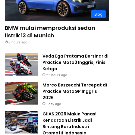
Blog
BMW mulai memproduksi sedan
listrik i3 di Munich
8 hours ago
Veda Ega Pratama Bersinar di
Practice Moto3 Inggris, Finis
Ketiga
23 hours ago
Marco Bezzecchi Tercepat di
Practice MotoGP Inggris
2026
1 day ago
GIIAS 2026 Makin Panas!
Kendaraan Listrik Jadi
Bintang Baru Industri
Otomotif Indonesia