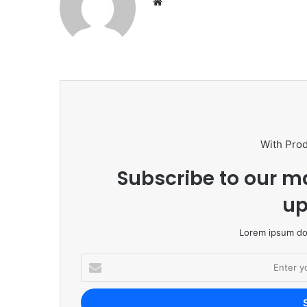
We
bsi
te
With Pro
Subscribe to our ma
up
Lorem ipsum dol
E
n
t
e