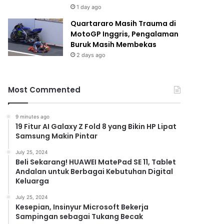
1 day ago
Quartararo Masih Trauma di
MotoGP Inggris, Pengalaman
Buruk Masih Membekas
2 days ago
Most Commented
9 minutes ago
19 Fitur AI Galaxy Z Fold 8 yang Bikin HP Lipat
Samsung Makin Pintar
July 25, 2024
Beli Sekarang! HUAWEI MatePad SE 11, Tablet
Andalan untuk Berbagai Kebutuhan Digital
Keluarga
July 25, 2024
Kesepian, Insinyur Microsoft Bekerja
Sampingan sebagai Tukang Becak