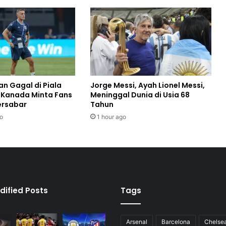
n Gagal di Piala
Jorge Messi, Ayah Lionel Messi,
n Kanada Minta Fans
Meninggal Dunia di Usia 68
ersabar
Tahun
o
1 hour ago
dified Posts
Tags
Arsenal
Barcelona
Chelse