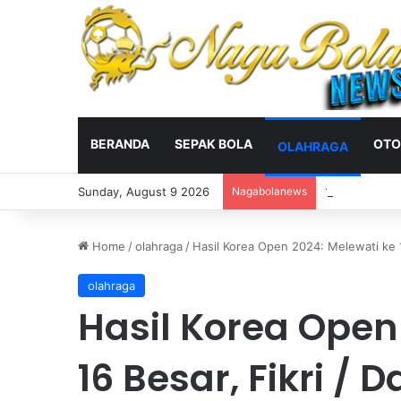
BERANDA
SEPAK BOLA
OTO
OLAHRAGA
Sunday, August 9 2026
Nagabolanews
16 pemain tim
Home
/
olahraga
/
Hasil Korea Open 2024: Melewati ke 1
olahraga
Hasil Korea Open
16 Besar, Fikri / 