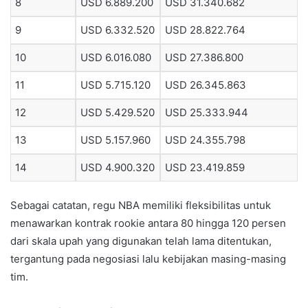
8
USD 6.889.200
USD 31.340.682
9
USD 6.332.520
USD 28.822.764
10
USD 6.016.080
USD 27.386.800
11
USD 5.715.120
USD 26.345.863
12
USD 5.429.520
USD 25.333.944
13
USD 5.157.960
USD 24.355.798
14
USD 4.900.320
USD 23.419.859
Sebagai catatan, regu NBA memiliki fleksibilitas untuk
menawarkan kontrak rookie antara 80 hingga 120 persen
dari skala upah yang digunakan telah lama ditentukan,
tergantung pada negosiasi lalu kebijakan masing-masing
tim.