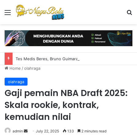
Menu
S
Tes Medis Beres, Bruno Guimaraes Segera Resmi Jadi Pemain Arsenal
Home
/
olahraga
olahraga
Gaji pemain NBA Draft 2025:
Skala rookie, kontrak,
kemudian nilai
admin
S
July 22, 2025
133
2 minutes read