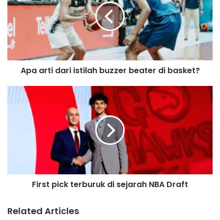
E
m
a
i
l
a
d
Apa arti dari istilah buzzer beater di basket?
d
r
e
s
s
First pick terburuk di sejarah NBA Draft
Related Articles