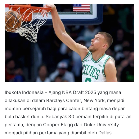
e
n
d
a
n
e
m
a
i
l
Ibukota Indonesia – Ajang NBA Draft 2025 yang mana
dilakukan di dalam Barclays Center, New York, menjadi
momen bersejarah bagi para calon bintang masa depan
bola basket dunia. Sebanyak 30 pemain terpilih di putaran
pertama, dengan Cooper Flagg dari Duke University
menjadi pilihan pertama yang diambil oleh Dallas