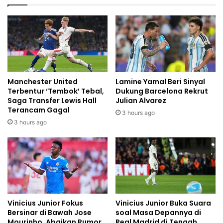
Manchester United
Lamine Yamal Beri Sinyal
Terbentur ‘Tembok’ Tebal,
Dukung Barcelona Rekrut
Saga Transfer Lewis Hall
Julian Alvarez
Terancam Gagal
3 hours ago
3 hours ago
Vinicius Junior Fokus
Vinicius Junior Buka Suara
Bersinar di Bawah Jose
soal Masa Depannya di
Mourinho, Abaikan Rumor
Real Madrid di Tengah