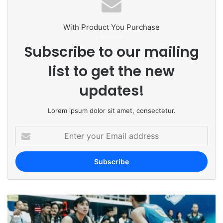
With Product You Purchase
Subscribe to our mailing
list to get the new
updates!
Lorem ipsum dolor sit amet, consectetur.
E
n
t
e
r
y
o
u
r