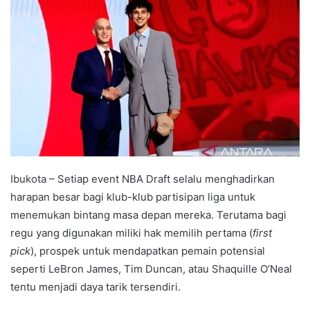
d
a
n
e
m
a
i
l
Ibukota – Setiap event NBA Draft selalu menghadirkan
harapan besar bagi klub-klub partisipan liga untuk
menemukan bintang masa depan mereka. Terutama bagi
regu yang digunakan miliki hak memilih pertama (
first
pick
), prospek untuk mendapatkan pemain potensial
seperti LeBron James, Tim Duncan, atau Shaquille O’Neal
tentu menjadi daya tarik tersendiri.