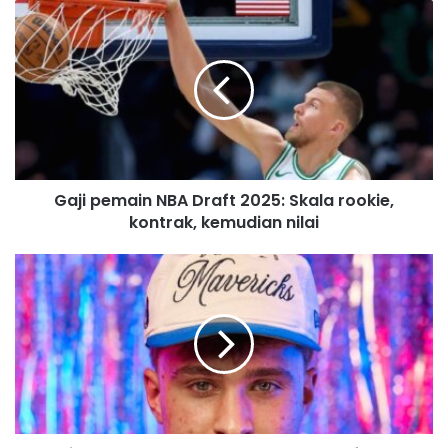
u
r
E
m
a
i
l
a
d
Gaji pemain NBA Draft 2025: Skala rookie,
d
kontrak, kemudian nilai
r
e
s
s