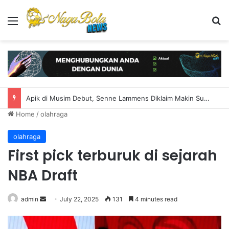
Menu
S
Termasuk Bruno Fernandes, MU Siapkan 22 Pemain untuk Hadapi PSG
Home
/
olahraga
olahraga
First pick terburuk di sejarah
NBA Draft
admin
S
July 22, 2025
131
4 minutes read
e
n