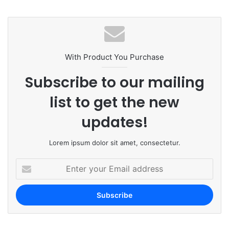
bsi
te
With Product You Purchase
Subscribe to our mailing
list to get the new
updates!
Lorem ipsum dolor sit amet, consectetur.
E
n
t
e
r
y
o