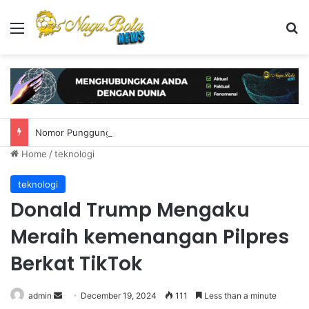
Menu
S
Nomor Punggung 6 Pemain Baru Real Madrid: Yan Diomande Dapat Nomor 25
Home
/
teknologi
teknologi
Donald Trump Mengaku
Meraih kemenangan Pilpres
Berkat TikTok
admin
S
December 19, 2024
111
Less than a minute