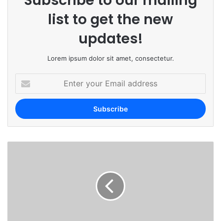
Subscribe to our mailing
list to get the new
updates!
Lorem ipsum dolor sit amet, consectetur.
E
n
t
e
r
y
o
u
r
E
m
a
i
l