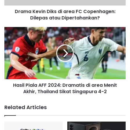
a
d
Drama Kevin Diks di area FC Copenhagen:
d
Dilepas atau Dipertahankan?
r
e
s
s
Hasil Piala AFF 2024: Dramatis di area Menit
Akhir, Thailand Sikat Singapura 4-2
Related Articles