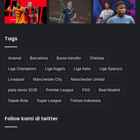
Tags
Arsenal
Barcelona
Bursa transfer
Chelsea
Liga Champions
Liga Inggris
Liga Italia
Liga Spanyol
Liverpool
Manchester City
Manchester United
piala dunia 2026
Premier League
PSG
Real Madrid
Sepak Bola
Super League
Timnas Indonesia
Follow kami di twitter