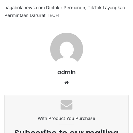
e
nagabolanews.com Diblokir Permanen, TikTok Layangkan
n
Permintaan Darurat TECH
d
a
n
e
m
a
i
l
admin
We
bsi
te
With Product You Purchase