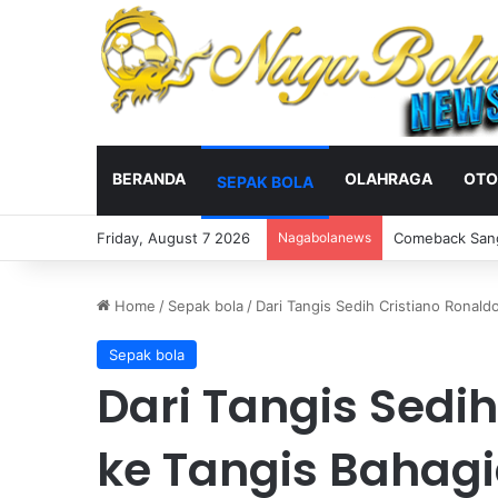
BERANDA
OLAHRAGA
OTO
SEPAK BOLA
Friday, August 7 2026
Nagabolanews
TikTok Mendad
Home
/
Sepak bola
/
Dari Tangis Sedih Cristiano Ronald
Sepak bola
Dari Tangis Sedih
ke Tangis Bahagi