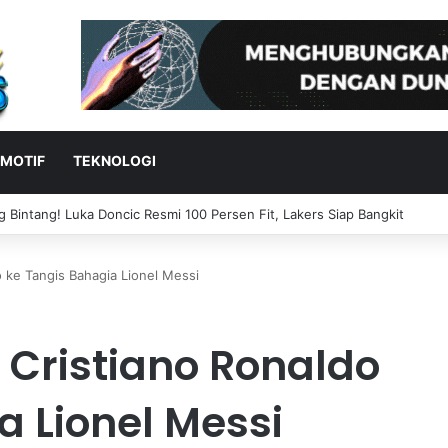
MOTIF
TEKNOLOGI
ak Tutup Kantor, PHK Ratusan Karyawan di Amerika
o ke Tangis Bahagia Lionel Messi
 Cristiano Ronaldo
a Lionel Messi