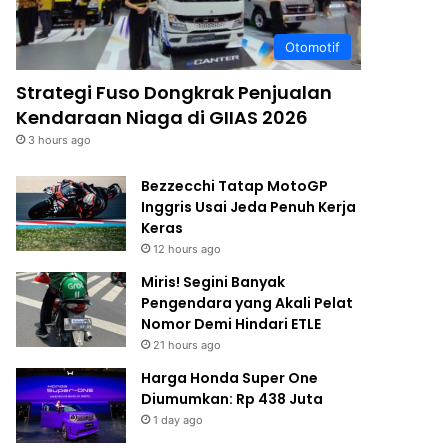
Otomotif
Strategi Fuso Dongkrak Penjualan
Kendaraan Niaga di GIIAS 2026
3 hours ago
Bezzecchi Tatap MotoGP
Inggris Usai Jeda Penuh Kerja
Keras
12 hours ago
Miris! Segini Banyak
Pengendara yang Akali Pelat
Nomor Demi Hindari ETLE
21 hours ago
Harga Honda Super One
Diumumkan: Rp 438 Juta
1 day ago