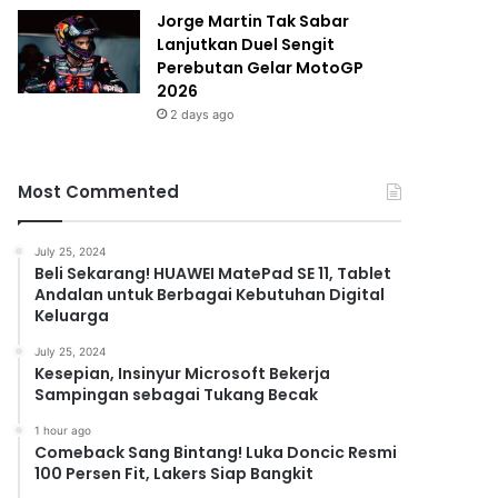
Jorge Martin Tak Sabar
Lanjutkan Duel Sengit
Perebutan Gelar MotoGP
2026
2 days ago
Most Commented
July 25, 2024
Beli Sekarang! HUAWEI MatePad SE 11, Tablet
Andalan untuk Berbagai Kebutuhan Digital
Keluarga
July 25, 2024
Kesepian, Insinyur Microsoft Bekerja
Sampingan sebagai Tukang Becak
1 hour ago
Comeback Sang Bintang! Luka Doncic Resmi
100 Persen Fit, Lakers Siap Bangkit