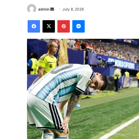
Send
admin
July 8, 2026
an
Facebook
X
Pinterest
Messenger
email