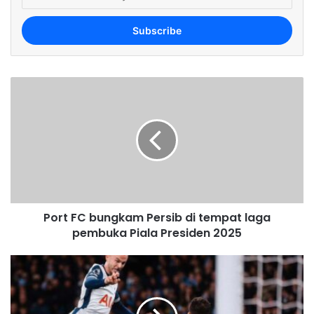
n
t
e
r
y
o
u
r
E
m
a
i
l
a
d
Port FC bungkam Persib di tempat laga
d
pembuka Piala Presiden 2025
r
e
s
s