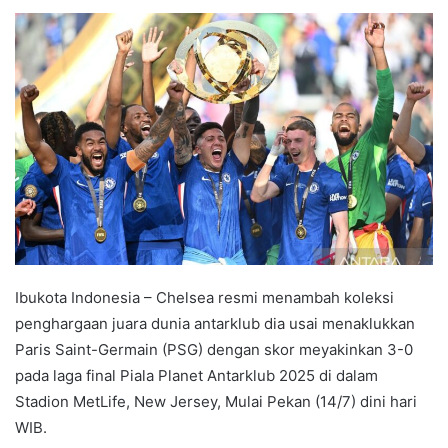
e
n
d
a
n
e
m
a
i
l
Ibukota Indonesia – Chelsea resmi menambah koleksi
penghargaan juara dunia antarklub dia usai menaklukkan
Paris Saint-Germain (PSG) dengan skor meyakinkan 3-0
pada laga final Piala Planet Antarklub 2025 di dalam
Stadion MetLife, New Jersey, Mulai Pekan (14/7) dini hari
WIB.