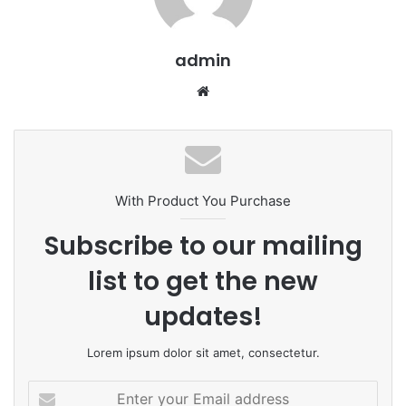
admin
We
bsi
te
With Product You Purchase
Subscribe to our mailing
list to get the new
updates!
Lorem ipsum dolor sit amet, consectetur.
E