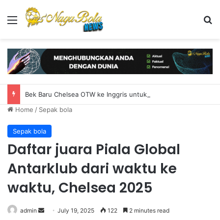
Menu
S
Bek Baru Chelsea OTW ke Inggris untuk Rampungkan Transfer
Home
/
Sepak bola
Sepak bola
Daftar juara Piala Global
Antarklub dari waktu ke
waktu, Chelsea 2025
admin
S
July 19, 2025
122
2 minutes read