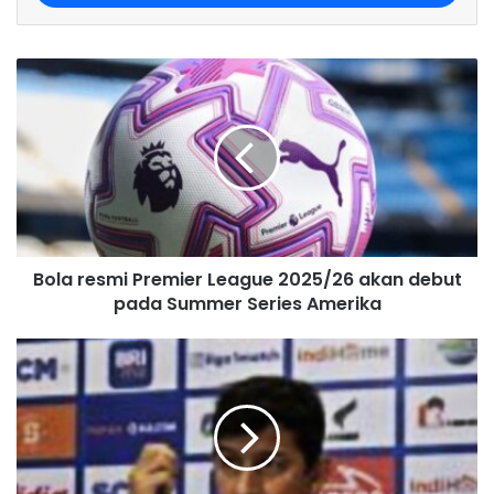
r
y
o
u
r
E
m
a
i
l
a
d
Bola resmi Premier League 2025/26 akan debut
d
pada Summer Series Amerika
r
e
s
s