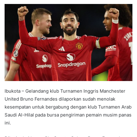
e
n
d
a
n
e
m
a
i
l
Ibukota – Gelandang klub Turnamen Inggris Manchester
United Bruno Fernandes dilaporkan sudah menolak
kesempatan untuk bergabung dengan klub Turnamen Arab
Saudi Al-Hilal pada bursa pengiriman pemain musim panas
ini.