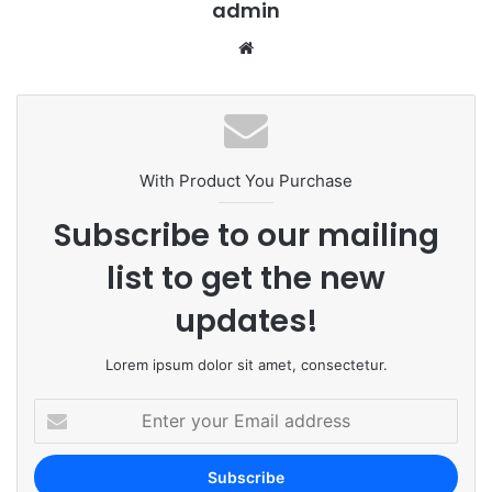
admin
We
bsi
te
With Product You Purchase
Subscribe to our mailing
list to get the new
updates!
Lorem ipsum dolor sit amet, consectetur.
E
n
t
e