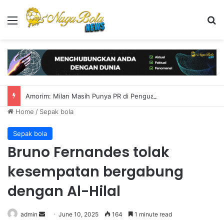
Menu
S
Amorim: Milan Masih Punya PR di Penguasaan Bola
Home
/
Sepak bola
Sepak bola
Bruno Fernandes tolak
kesempatan bergabung
dengan Al-Hilal
admin
S
June 10, 2025
164
1 minute read