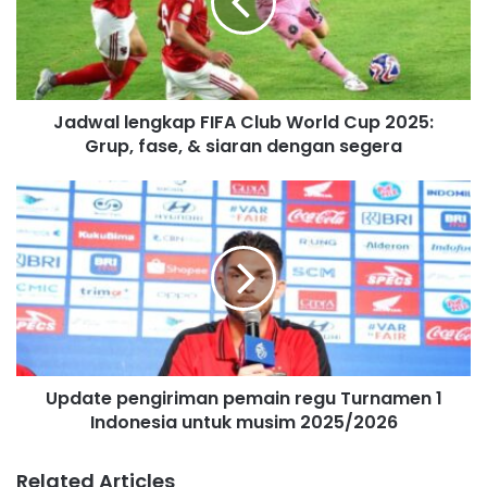
a
i
l
a
d
Jadwal lengkap FIFA Club World Cup 2025:
d
Grup, fase, & siaran dengan segera
r
e
s
s
Update pengiriman pemain regu Turnamen 1
Indonesia untuk musim 2025/2026
Related Articles