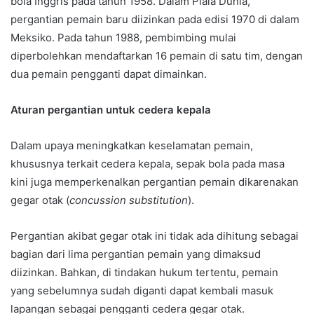
bola Inggris pada tahun 1958. Dalam Piala Dunia,
pergantian pemain baru diizinkan pada edisi 1970 di dalam
Meksiko. Pada tahun 1988, pembimbing mulai
diperbolehkan mendaftarkan 16 pemain di satu tim, dengan
dua pemain pengganti dapat dimainkan.
Aturan pergantian untuk cedera kepala
Dalam upaya meningkatkan keselamatan pemain,
khususnya terkait cedera kepala, sepak bola pada masa
kini juga memperkenalkan pergantian pemain dikarenakan
gegar otak (
concussion substitution
).
Pergantian akibat gegar otak ini tidak ada dihitung sebagai
bagian dari lima pergantian pemain yang dimaksud
diizinkan. Bahkan, di tindakan hukum tertentu, pemain
yang sebelumnya sudah diganti dapat kembali masuk
lapangan sebagai pengganti cedera gegar otak.