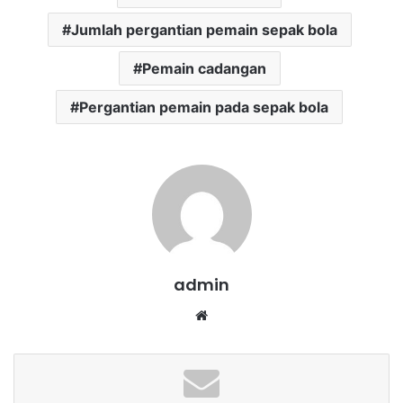
Jumlah pergantian pemain sepak bola
Pemain cadangan
Pergantian pemain pada sepak bola
admin
We
bsi
te