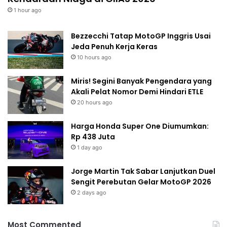
1 hour ago
Bezzecchi Tatap MotoGP Inggris Usai
Jeda Penuh Kerja Keras
10 hours ago
Miris! Segini Banyak Pengendara yang
Akali Pelat Nomor Demi Hindari ETLE
20 hours ago
Harga Honda Super One Diumumkan:
Rp 438 Juta
1 day ago
Jorge Martin Tak Sabar Lanjutkan Duel
Sengit Perebutan Gelar MotoGP 2026
2 days ago
Most Commented