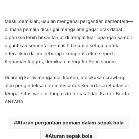
Meski demikian, usulan mengenai pergantian sementara—
di mana pemain dicurigai mengalami gegar otak dapat
diperiksa lebih besar lanjut di tempat luar lapangan sambil
digantikan sementara—masih belum disetujui untuk
diterapkan dalam beberapa kompetisi elite seperti
Kejuaraan Inggris, demikian mengutip Sportsboom.
Dilarang keras mengambil konten, melakukan crawling
atau pengindeksan otomatis untuk Kecerdasan Buatan di
tempat situs web ini tanpa izin tercatat dari Kantor Berita
ANTARA.
Aturan pergantian pemain dalam sepak bola
Aturan sepak bola