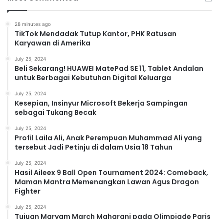
28 minutes ago
TikTok Mendadak Tutup Kantor, PHK Ratusan
Karyawan di Amerika
July 25, 2024
Beli Sekarang! HUAWEI MatePad SE 11, Tablet Andalan
untuk Berbagai Kebutuhan Digital Keluarga
July 25, 2024
Kesepian, Insinyur Microsoft Bekerja Sampingan
sebagai Tukang Becak
July 25, 2024
Profil Laila Ali, Anak Perempuan Muhammad Ali yang
tersebut Jadi Petinju di dalam Usia 18 Tahun
July 25, 2024
Hasil Aileex 9 Ball Open Tournament 2024: Comeback,
Maman Mantra Memenangkan Lawan Agus Dragon
Fighter
July 25, 2024
Tujuan Maryam March Maharani pada Olimpiade Paris