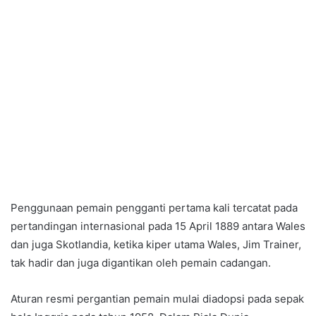
Penggunaan pemain pengganti pertama kali tercatat pada
pertandingan internasional pada 15 April 1889 antara Wales
dan juga Skotlandia, ketika kiper utama Wales, Jim Trainer,
tak hadir dan juga digantikan oleh pemain cadangan.
Aturan resmi pergantian pemain mulai diadopsi pada sepak