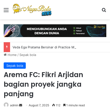
Menu
S
Veda Ega Pratama Bersinar di Practice Moto3 Inggris, Finis Ketiga
Home
/
Sepak bola
Sepak bola
Arema FC: Fikri Arjidan
bagian proyek jangka
panjang
admin
S
August 7, 2025
112
1 minute read