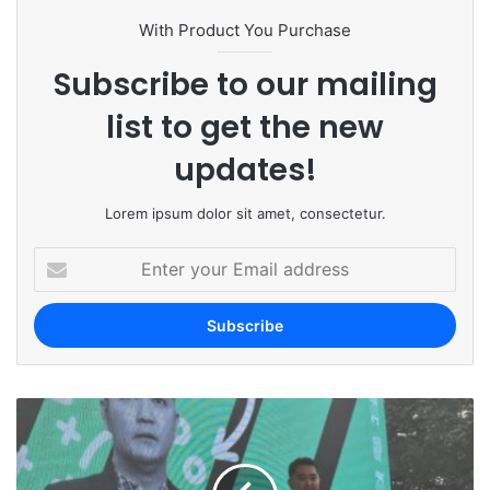
With Product You Purchase
Subscribe to our mailing
list to get the new
updates!
Lorem ipsum dolor sit amet, consectetur.
E
n
t
e
r
y
o
u
r
E
m