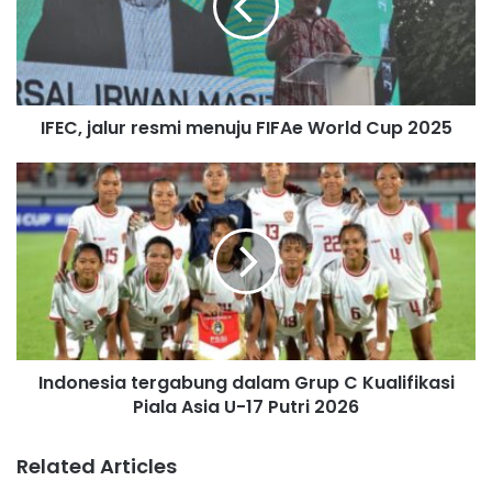
a
i
l
a
d
IFEC, jalur resmi menuju FIFAe World Cup 2025
d
r
e
s
s
Indonesia tergabung dalam Grup C Kualifikasi
Piala Asia U-17 Putri 2026
Related Articles