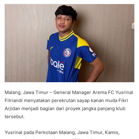
e
n
d
a
n
e
m
a
i
l
Malang, Jawa Timur – General Manager Arema FC Yusrinal
Fitriandi menyatakan perekrutan sayap kanan muda Fikri
Arjidan menjadi bagian dari proyek jangka panjang klub
tersebut.
Yusrinal pada Perkotaan Malang, Jawa Timur, Kamis,