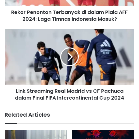
a
d
Rekor Penonton Terbanyak di dalam Piala AFF
d
2024: Laga Timnas Indonesia Masuk?
r
e
s
s
Link Streaming Real Madrid vs CF Pachuca
dalam Final FIFA Intercontinental Cup 2024
Related Articles