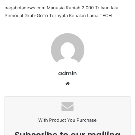
e
nagabolanews.com Manusia Rupiah 2.000 Trilyun lalu
n
Pemodal Grab-GoTo Ternyata Kenalan Lama TECH
d
a
n
e
m
a
i
l
admin
We
bsi
te
With Product You Purchase