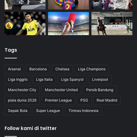
Tags
Arsenal
Barcelona
Chelsea
Liga Champions
Liga Inggris
Liga Italia
Liga Spanyol
Liverpool
Manchester City
Manchester United
Persib Bandung
piala dunia 2026
Premier League
PSG
Real Madrid
Sepak Bola
Super League
Timnas Indonesia
Follow kami di twitter