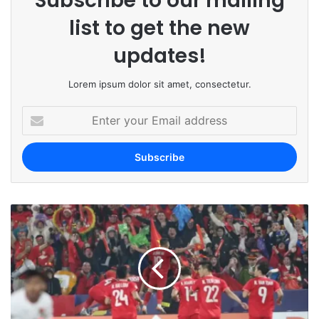
Subscribe to our mailing
list to get the new
updates!
Lorem ipsum dolor sit amet, consectetur.
E
n
t
e
r
y
o
u
r
E
m
a
i
l