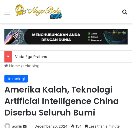
Menu
S
Veda Ega Pratama Bersinar di Practice Moto3 Inggris, Finis Ketiga
Home
/
teknologi
teknologi
Amerika Kalah, Teknologi
Artificial Intelligence China
Diserbu Seluruh Bumi
admin
S
December 20, 2024
154
Less than a minute