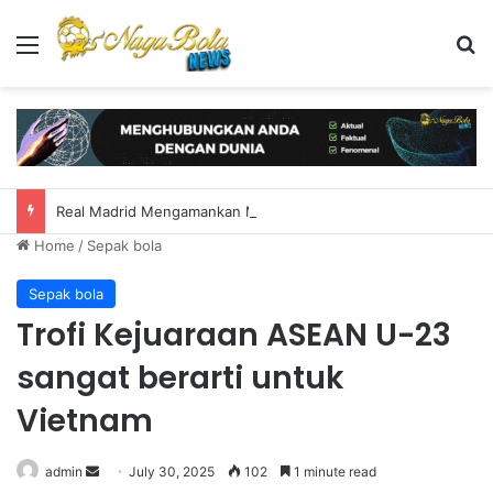
Menu
S
Real Madrid Mengamankan Masa Depan Pemain Sayap Brasil
Home
/
Sepak bola
Sepak bola
Trofi Kejuaraan ASEAN U-23
sangat berarti untuk
Vietnam
admin
S
July 30, 2025
102
1 minute read