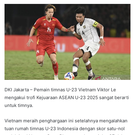
e
n
d
a
n
e
m
a
i
l
DKI Jakarta – Pemain timnas U-23 Vietnam Viktor Le
mengakui trofi Kejuaraan ASEAN U-23 2025 sangat berarti
untuk timnya.
Vietnam meraih penghargaan ini setelahnya mengalahkan
tuan rumah timnas U-23 Indonesia dengan skor satu-nol