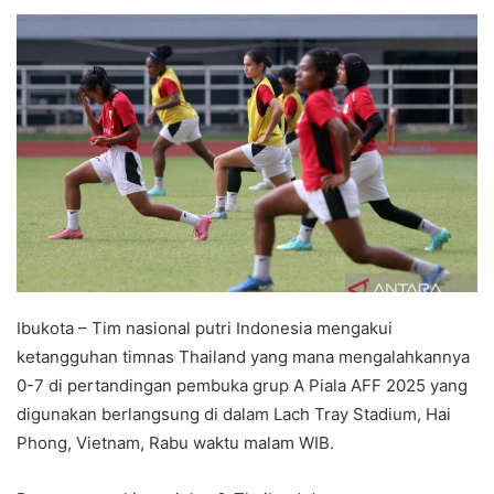
e
n
d
a
n
e
m
a
i
l
Ibukota – Tim nasional putri Indonesia mengakui
ketangguhan timnas Thailand yang mana mengalahkannya
0-7 di pertandingan pembuka grup A Piala AFF 2025 yang
digunakan berlangsung di dalam Lach Tray Stadium, Hai
Phong, Vietnam, Rabu waktu malam WIB.