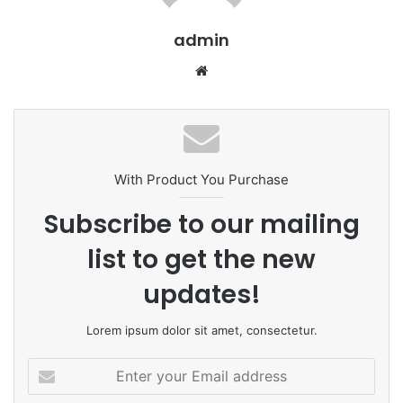
admin
We
bsi
te
With Product You Purchase
Subscribe to our mailing
list to get the new
updates!
Lorem ipsum dolor sit amet, consectetur.
E
n