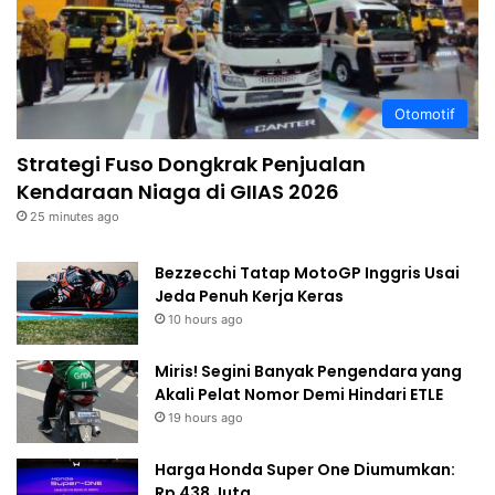
Otomotif
Strategi Fuso Dongkrak Penjualan
Kendaraan Niaga di GIIAS 2026
25 minutes ago
Bezzecchi Tatap MotoGP Inggris Usai
Jeda Penuh Kerja Keras
10 hours ago
Miris! Segini Banyak Pengendara yang
Akali Pelat Nomor Demi Hindari ETLE
19 hours ago
Harga Honda Super One Diumumkan:
Rp 438 Juta