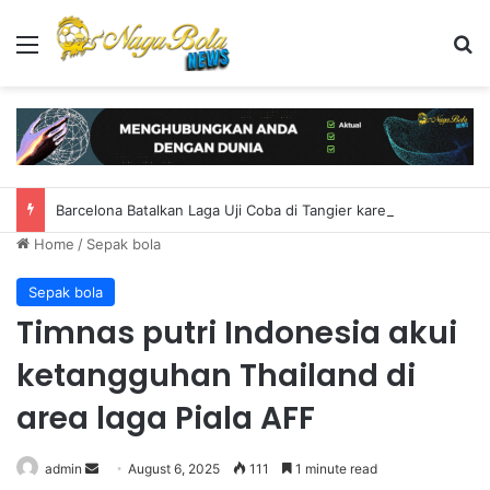
Menu
S
Barcelona Batalkan Laga Uji Coba di Tangier karena Keamanan
Home
/
Sepak bola
Sepak bola
Timnas putri Indonesia akui
ketangguhan Thailand di
area laga Piala AFF
admin
S
August 6, 2025
111
1 minute read