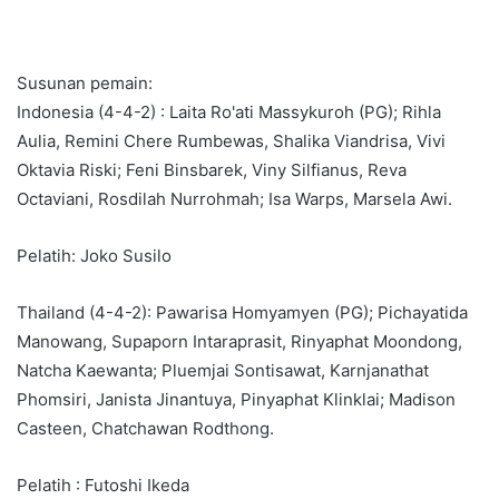
Susunan pemain:
Indonesia (4-4-2) : Laita Ro'ati Massykuroh (PG); Rihla
Aulia, Remini Chere Rumbewas, Shalika Viandrisa, Vivi
Oktavia Riski; Feni Binsbarek, Viny Silfianus, Reva
Octaviani, Rosdilah Nurrohmah; Isa Warps, Marsela Awi.
Pelatih: Joko Susilo
Thailand (4-4-2): Pawarisa Homyamyen (PG); Pichayatida
Manowang, Supaporn Intaraprasit, Rinyaphat Moondong,
Natcha Kaewanta; Pluemjai Sontisawat, Karnjanathat
Phomsiri, Janista Jinantuya, Pinyaphat Klinklai; Madison
Casteen, Chatchawan Rodthong.
Pelatih : Futoshi Ikeda