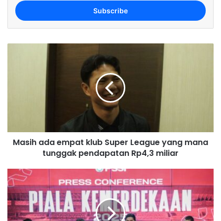
t
e
r
y
o
u
r
E
m
a
i
l
a
d
Masih ada empat klub Super League yang mana
d
tunggak pendapatan Rp4,3 miliar
r
e
s
s