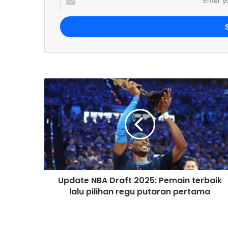
n
t
e
r
y
o
u
r
E
m
a
i
l
a
d
d
r
Update NBA Draft 2025: Pemain terbaik
e
lalu pilihan regu putaran pertama
s
s