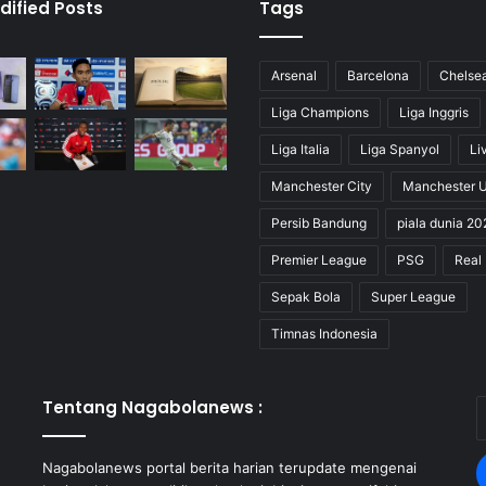
dified Posts
Tags
Arsenal
Barcelona
Chelse
Liga Champions
Liga Inggris
Liga Italia
Liga Spanyol
Li
Manchester City
Manchester U
Persib Bandung
piala dunia 20
Premier League
PSG
Real
Sepak Bola
Super League
Timnas Indonesia
Tentang Nagabolanews :
E
y
E
Nagabolanews portal berita harian terupdate mengenai
a