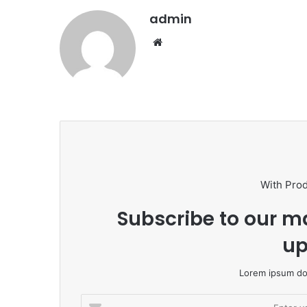
admin
We
bsi
te
With Pro
Subscribe to our ma
up
Lorem ipsum dol
E