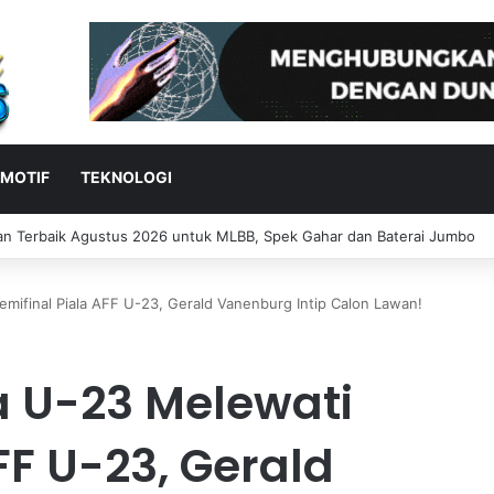
MOTIF
TEKNOLOGI
nesia Tersingkir dari Piala AFF 2026, Rizky Ridho Minta Maaf
mifinal Piala AFF U-23, Gerald Vanenburg Intip Calon Lawan!
a U-23 Melewati
FF U-23, Gerald