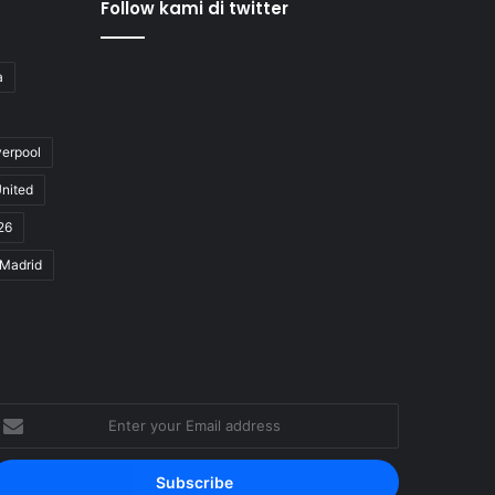
Follow kami di twitter
a
verpool
nited
26
 Madrid
nter
our
mail
ddress