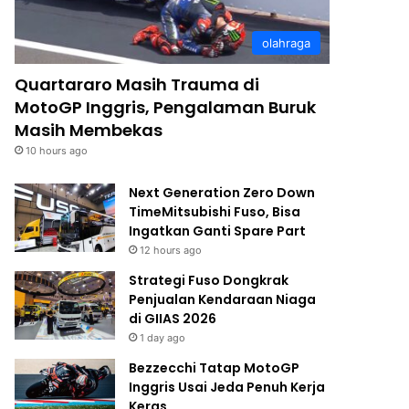
olahraga
Quartararo Masih Trauma di
MotoGP Inggris, Pengalaman Buruk
Masih Membekas
10 hours ago
Next Generation Zero Down
TimeMitsubishi Fuso, Bisa
Ingatkan Ganti Spare Part
12 hours ago
Strategi Fuso Dongkrak
Penjualan Kendaraan Niaga
di GIIAS 2026
1 day ago
Bezzecchi Tatap MotoGP
Inggris Usai Jeda Penuh Kerja
Keras