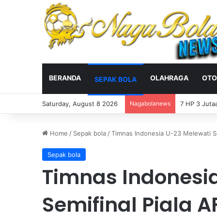
BERANDA
OLAHRAGA
OTO
SEPAK BOLA
Saturday, August 8 2026
Nagabolanews
Timnas Indo
Home
/
Sepak bola
/
Timnas Indonesia U-23 Melewati Se
Sepak bola
Timnas Indonesi
Semifinal Piala A