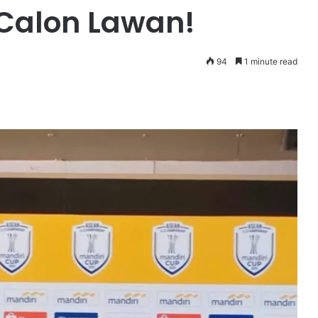
 Calon Lawan!
94
1 minute read