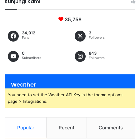
Kunjungi Kami
c
h
f
35,758
o
r
34,912
3
:
Fans
Followers
0
843
Subscribers
Followers
Weather
You need to set the Weather API Key in the theme options
page > Integrations.
Popular
Recent
Comments