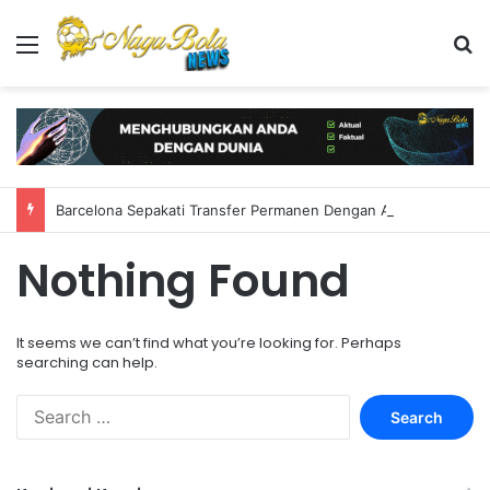
Menu
S
Barcelona Sepakati Transfer Permanen Dengan Al-Hilal
Nothing Found
It seems we can’t find what you’re looking for. Perhaps
searching can help.
S
e
a
r