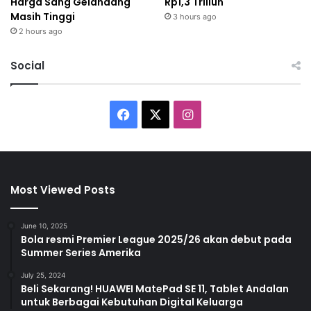
Harga Sang Gelandang
Rp1,3 Triliun
Masih Tinggi
3 hours ago
2 hours ago
Social
F
X
I
a
n
c
s
Most Viewed Posts
e
t
b
a
June 10, 2025
Bola resmi Premier League 2025/26 akan debut pada
Summer Series Amerika
o
g
July 25, 2024
o
r
Beli Sekarang! HUAWEI MatePad SE 11, Tablet Andalan
untuk Berbagai Kebutuhan Digital Keluarga
k
a