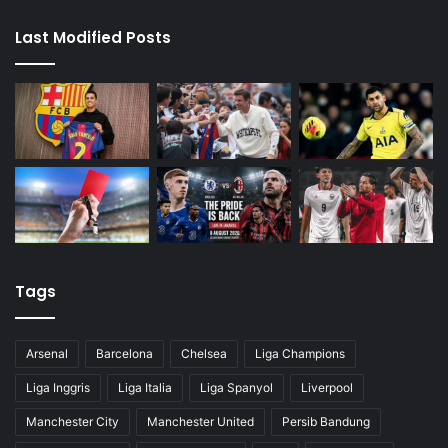
m
Last Modified Posts
Tags
Arsenal
Barcelona
Chelsea
Liga Champions
Liga Inggris
Liga Italia
Liga Spanyol
Liverpool
Manchester City
Manchester United
Persib Bandung