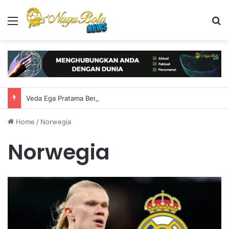
Menu
S
Veda Ega Pratama Bersinar di Practice Moto3 Inggris, Finis Ketiga
Home
/
Norwegia
Norwegia