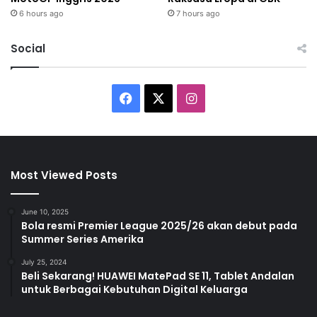
6 hours ago
7 hours ago
Social
F
X
I
a
n
c
s
Most Viewed Posts
e
t
b
a
June 10, 2025
Bola resmi Premier League 2025/26 akan debut pada
Summer Series Amerika
o
g
July 25, 2024
o
r
Beli Sekarang! HUAWEI MatePad SE 11, Tablet Andalan
untuk Berbagai Kebutuhan Digital Keluarga
k
a