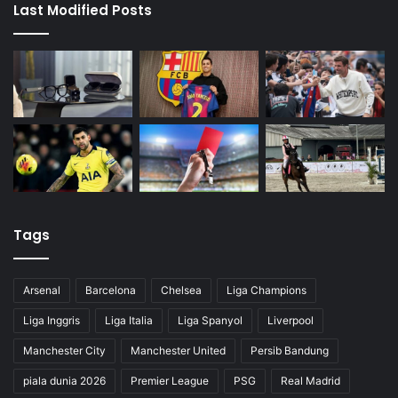
m
Last Modified Posts
Tags
Arsenal
Barcelona
Chelsea
Liga Champions
Liga Inggris
Liga Italia
Liga Spanyol
Liverpool
Manchester City
Manchester United
Persib Bandung
piala dunia 2026
Premier League
PSG
Real Madrid