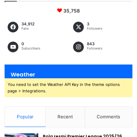
35,758
34,912
3
Fans
Followers
0
843
Subscribers
Followers
Weather
You need to set the Weather API Key in the theme options
page > Integrations.
Popular
Recent
Comments
Bola resmi Premier League 2025/26