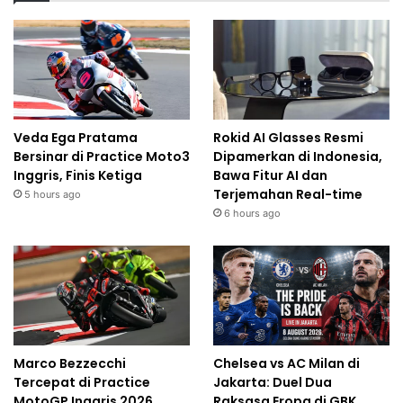
Veda Ega Pratama
Rokid AI Glasses Resmi
Bersinar di Practice Moto3
Dipamerkan di Indonesia,
Inggris, Finis Ketiga
Bawa Fitur AI dan
Terjemahan Real-time
5 hours ago
6 hours ago
Marco Bezzecchi
Chelsea vs AC Milan di
Tercepat di Practice
Jakarta: Duel Dua
MotoGP Inggris 2026
Raksasa Eropa di GBK