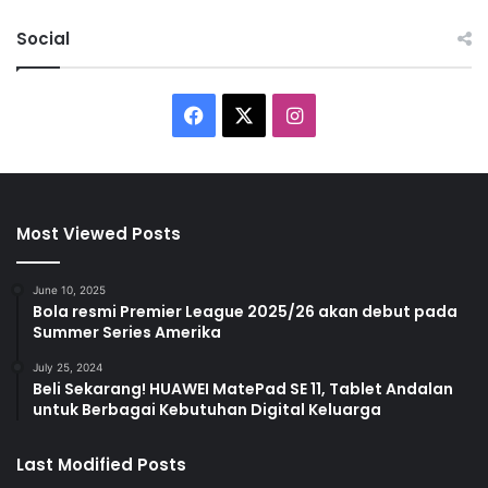
Social
F
X
I
a
n
c
s
Most Viewed Posts
e
t
b
a
June 10, 2025
Bola resmi Premier League 2025/26 akan debut pada
Summer Series Amerika
o
g
July 25, 2024
o
r
Beli Sekarang! HUAWEI MatePad SE 11, Tablet Andalan
untuk Berbagai Kebutuhan Digital Keluarga
k
a
m
Last Modified Posts