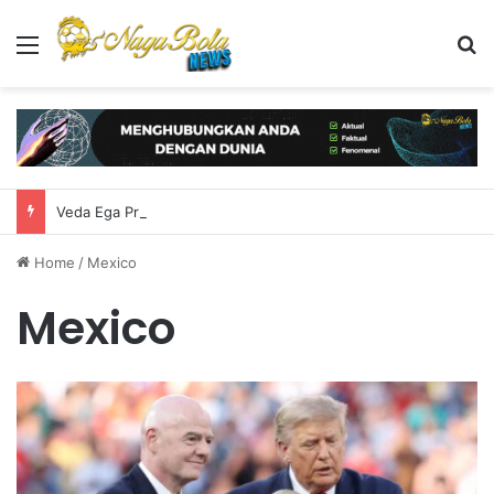
Menu
S
Veda Ega Pratama Bersinar di Practice Moto3 Inggris, Finis Ketiga
Home
/
Mexico
Mexico