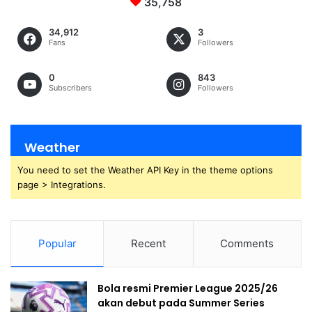
35,758
34,912
3
Fans
Followers
0
843
Subscribers
Followers
Weather
You need to set the Weather API Key in the theme options
page > Integrations.
Popular
Recent
Comments
Bola resmi Premier League 2025/26
akan debut pada Summer Series