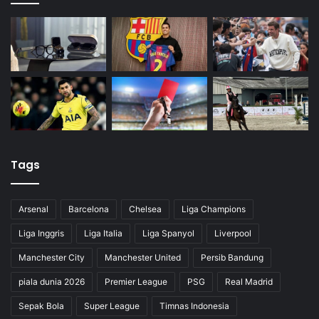
Tags
Arsenal
Barcelona
Chelsea
Liga Champions
Liga Inggris
Liga Italia
Liga Spanyol
Liverpool
Manchester City
Manchester United
Persib Bandung
piala dunia 2026
Premier League
PSG
Real Madrid
Sepak Bola
Super League
Timnas Indonesia