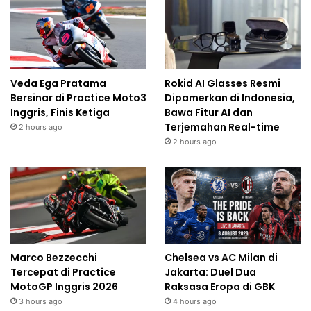
Veda Ega Pratama
Rokid AI Glasses Resmi
Bersinar di Practice Moto3
Dipamerkan di Indonesia,
Inggris, Finis Ketiga
Bawa Fitur AI dan
Terjemahan Real-time
2 hours ago
2 hours ago
Marco Bezzecchi
Chelsea vs AC Milan di
Tercepat di Practice
Jakarta: Duel Dua
MotoGP Inggris 2026
Raksasa Eropa di GBK
3 hours ago
4 hours ago