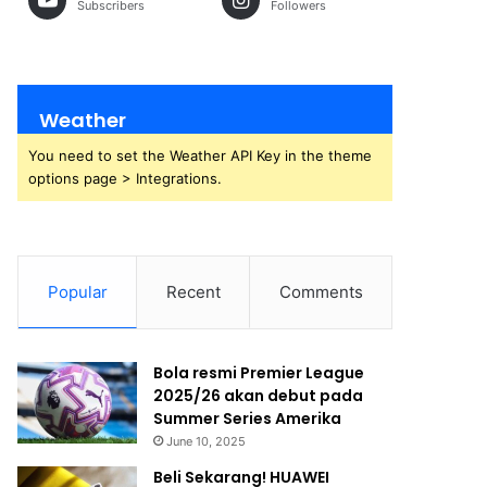
Subscribers
Followers
Weather
You need to set the Weather API Key in the theme
options page > Integrations.
Popular
Recent
Comments
Bola resmi Premier League
2025/26 akan debut pada
Summer Series Amerika
June 10, 2025
Beli Sekarang! HUAWEI