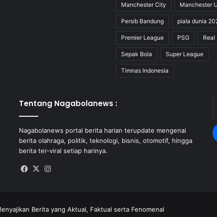
Manchester City
Manchester U
Persib Bandung
piala dunia 20
Premier League
PSG
Real
Sepak Bola
Super League
Timnas Indonesia
Tentang Nagabolanews :
E
y
E
Nagabolanews portal berita harian terupdate mengenai
a
berita olahraga, politik, teknologi, bisnis, otomotif, hingga
berita ter-viral setiap harinya.
Facebook
X
Instagram
enyajikan Berita yang Aktual, Faktual serta Fenomenal