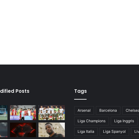
dified Posts
Tags
Arsenal
Barcelona
Chelse
Liga Champions
Liga Inggris
Liga Italia
Liga Spanyol
Li