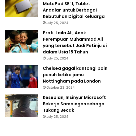
MatePad SE 11, Tablet
Andalan untuk Berbagai
Kebutuhan Digital Keluarga
July 25, 2024
Profil Laila Ali, Anak
Perempuan Muhammad Ali
yang tersebut Jadi Petinju di
dalam Usia 18 Tahun
July 25, 2024
Chelsea gagal kantongi poin
penuh ketika jamu
Nottingham pada London
October 23, 2024
Kesepian, Insinyur Microsoft
Bekerja Sampingan sebagai
Tukang Becak
July 25, 2024