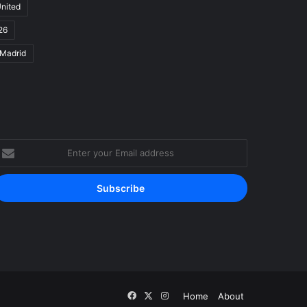
m
nited
26
 Madrid
nter
our
mail
ddress
Facebook
X
Instagram
Home
About