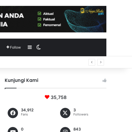
Sidebar
Switch skin
Follow
Kunjungi Kami
35,758
34,912
3
Fans
Followers
0
843