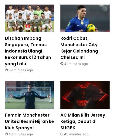
Ditahan Imbang
Rodri Cabut,
Singapura, Timnas
Manchester City
Indonesia Ulangi
Kejar Gelandang
Rekor Buruk 12 Tahun
Chelsea Ini
yang Lalu
41 minutes ago
39 minutes ago
Pemain Manchester
AC Milan Rilis Jersey
United Resmi Hijrah ke
Ketiga, Debut di
Klub Spanyol
SUGBK
43 minutes ago
45 minutes ago