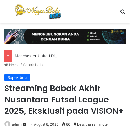
Menu
S
Manchester United Dihadapkan pada Pilihan Sulit, Bayern Munchen Mulai Mengincar Benjamin Sesko
Home
/
Sepak bola
Sepak bola
Streaming Babak Akhir
Nusantara Futsal League
2025, Eksklusif pada VISION+
admin
S
August 8, 2025
86
Less than a minute