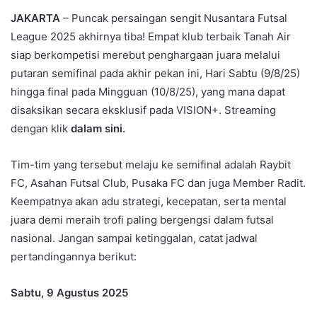
e
JAKARTA
– Puncak persaingan sengit Nusantara Futsal
n
League 2025 akhirnya tiba! Empat klub terbaik Tanah Air
d
siap berkompetisi merebut penghargaan juara melalui
a
n
putaran semifinal pada akhir pekan ini, Hari Sabtu (9/8/25)
e
hingga final pada Mingguan (10/8/25), yang mana dapat
m
disaksikan secara eksklusif pada VISION+. Streaming
a
dengan klik
dalam sini.
i
l
Tim-tim yang tersebut melaju ke semifinal adalah Raybit
FC, Asahan Futsal Club, Pusaka FC dan juga Member Radit.
Keempatnya akan adu strategi, kecepatan, serta mental
juara demi meraih trofi paling bergengsi dalam futsal
nasional. Jangan sampai ketinggalan, catat jadwal
pertandingannya berikut:
Sabtu, 9 Agustus 2025