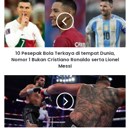
u
r
E
m
a
i
l
a
d
10 Pesepak Bola Terkaya di tempat Dunia,
d
Nomor 1 Bukan Cristiano Ronaldo serta Lionel
r
Messi
e
s
s