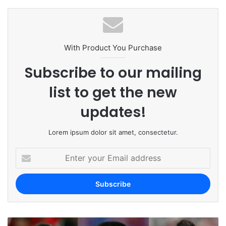
te
With Product You Purchase
Subscribe to our mailing
list to get the new
updates!
Lorem ipsum dolor sit amet, consectetur.
E
n
t
e
r
y
o