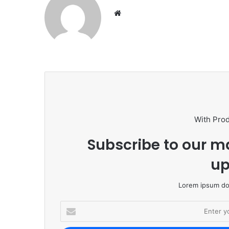
We
bsi
te
With Pro
Subscribe to our ma
up
Lorem ipsum dol
E
n
t