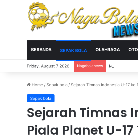
BERANDA
OLAHRAGA
OTO
SEPAK BOLA
Friday, August 7 2026
Nagabolanews
Mohamed Salah
Home
/
Sepak bola
/
Sejarah Timnas Indonesia U-17 ke 
Sepak bola
Sejarah Timnas I
Piala Planet U-1