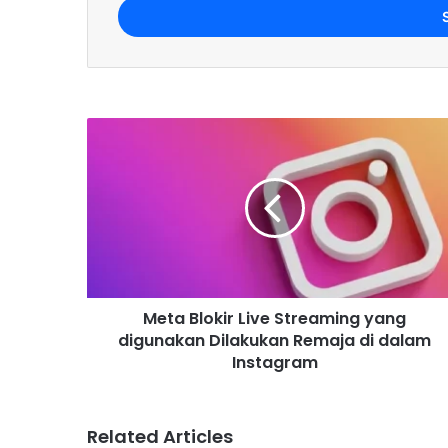
e
r
y
o
u
r
E
m
a
i
l
a
d
d
r
Meta Blokir Live Streaming yang
e
digunakan Dilakukan Remaja di dalam
s
Instagram
s
Related Articles