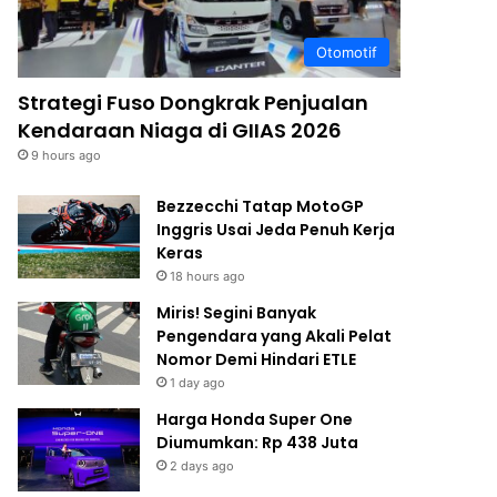
Otomotif
Strategi Fuso Dongkrak Penjualan
Kendaraan Niaga di GIIAS 2026
9 hours ago
Bezzecchi Tatap MotoGP
Inggris Usai Jeda Penuh Kerja
Keras
18 hours ago
Miris! Segini Banyak
Pengendara yang Akali Pelat
Nomor Demi Hindari ETLE
1 day ago
Harga Honda Super One
Diumumkan: Rp 438 Juta
2 days ago