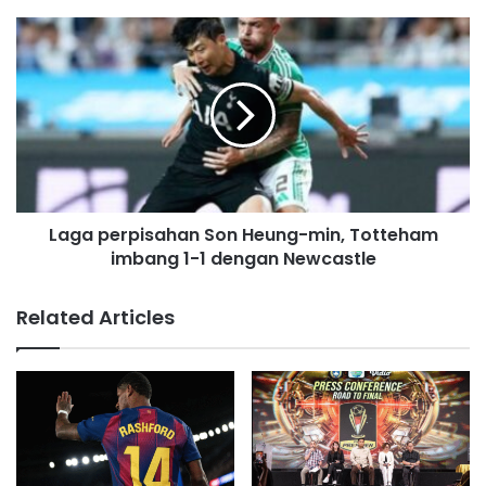
e
s
s
Laga perpisahan Son Heung-min, Totteham
imbang 1-1 dengan Newcastle
Related Articles