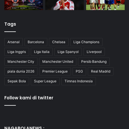
Tags
Arsenal
Barcelona
Chelsea
Liga Champions
Liga Inggris
Liga Italia
Liga Spanyol
Liverpool
Manchester City
Manchester United
Persib Bandung
piala dunia 2026
Premier League
PSG
Real Madrid
Sepak Bola
Super League
Timnas Indonesia
Follow kami di twitter
NAGABOLANEWS :