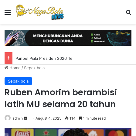
Menu
S
Panpel Piala Presiden 2026 Tegaskan Aturan Rotasi 12 Pemain Beri Pelatih Fleksibilitas Penuh
Home
/
Sepak bola
Sepak bola
Ruben Amorim berambisi
latih MU selama 20 tahun
admin
S
August 4, 2025
114
1 minute read
e
n