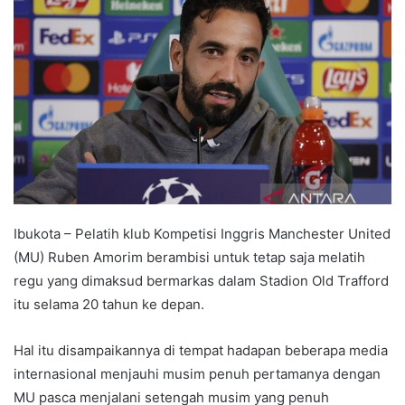
d
a
n
e
m
a
i
l
Ibukota – Pelatih klub Kompetisi Inggris Manchester United
(MU) Ruben Amorim berambisi untuk tetap saja melatih
regu yang dimaksud bermarkas dalam Stadion Old Trafford
itu selama 20 tahun ke depan.
Hal itu disampaikannya di tempat hadapan beberapa media
internasional menjauhi musim penuh pertamanya dengan
MU pasca menjalani setengah musim yang penuh