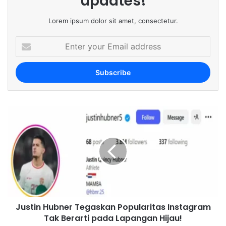
updates!
Lorem ipsum dolor sit amet, consectetur.
E
n
t
e
r
y
o
u
r
E
m
a
i
l
a
d
Justin Hubner Tegaskan Popularitas Instagram
d
Tak Berarti pada Lapangan Hijau!
r