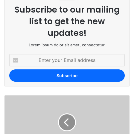
Subscribe to our mailing
list to get the new
updates!
Lorem ipsum dolor sit amet, consectetur.
E
n
t
e
r
y
o
u
r
E
m
a
i