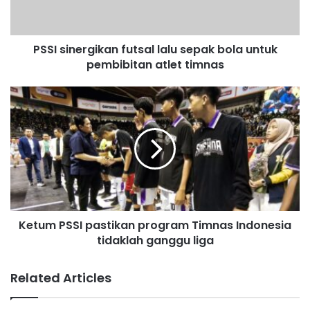
l
a
d
PSSI sinergikan futsal lalu sepak bola untuk
d
pembibitan atlet timnas
r
e
s
s
Ketum PSSI pastikan program Timnas Indonesia
tidaklah ganggu liga
Related Articles