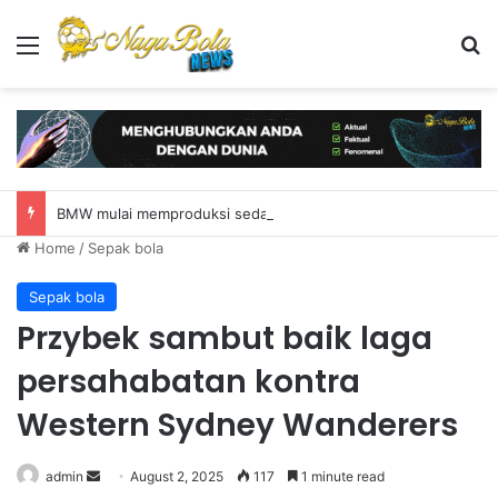
Menu
S
BMW mulai memproduksi sedan listrik i3 di Munich
Home
/
Sepak bola
Sepak bola
Przybek sambut baik laga
persahabatan kontra
Western Sydney Wanderers
admin
S
August 2, 2025
117
1 minute read