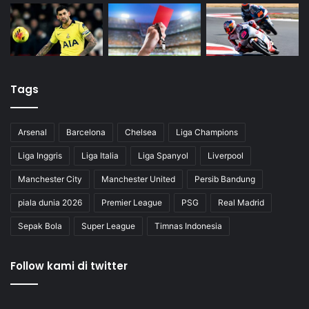
Tags
Arsenal
Barcelona
Chelsea
Liga Champions
Liga Inggris
Liga Italia
Liga Spanyol
Liverpool
Manchester City
Manchester United
Persib Bandung
piala dunia 2026
Premier League
PSG
Real Madrid
Sepak Bola
Super League
Timnas Indonesia
Follow kami di twitter