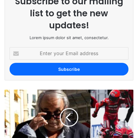
Subscribe to our mailing
list to get the new
updates!
Lorem ipsum dolor sit amet, consectetur.
E
n
t
e
r
y
o
u
r
E
m
a
i
l