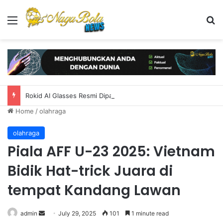
Menu
S
Rokid AI Glasses Resmi Dipamerkan di Indonesia, Bawa Fitur AI dan Terjemahan Real-time
Home
/
olahraga
olahraga
Piala AFF U-23 2025: Vietnam
Bidik Hat-trick Juara di
tempat Kandang Lawan
admin
S
July 29, 2025
101
1 minute read