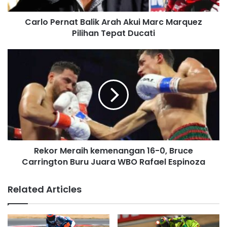
a
d
Carlo Pernat Balik Arah Akui Marc Marquez
d
Pilihan Tepat Ducati
r
e
s
s
Rekor Meraih kemenangan 16-0, Bruce
Carrington Buru Juara WBO Rafael Espinoza
Related Articles