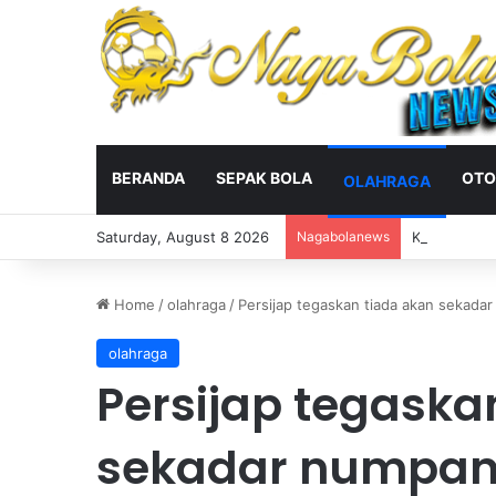
BERANDA
SEPAK BOLA
OTO
OLAHRAGA
Saturday, August 8 2026
Nagabolanews
Kontroversi
Home
/
olahraga
/
Persijap tegaskan tiada akan sekada
olahraga
Persijap tegaska
sekadar numpan