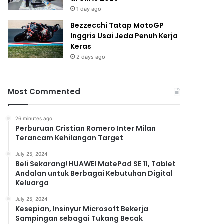
1 day ago
Bezzecchi Tatap MotoGP
Inggris Usai Jeda Penuh Kerja
Keras
2 days ago
Most Commented
26 minutes ago
Perburuan Cristian Romero Inter Milan
Terancam Kehilangan Target
July 25, 2024
Beli Sekarang! HUAWEI MatePad SE 11, Tablet
Andalan untuk Berbagai Kebutuhan Digital
Keluarga
July 25, 2024
Kesepian, Insinyur Microsoft Bekerja
Sampingan sebagai Tukang Becak