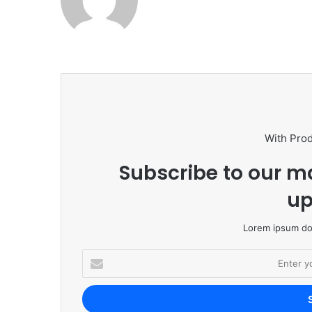
bsi
te
With Pro
Subscribe to our ma
up
Lorem ipsum dol
E
n
t
e