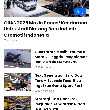
Blog
GIIAS 2026 Makin Panas! Kendaraan
Listrik Jadi Bintang Baru Industri
Otomotif Indonesia
1 hour ago
Quartararo Masih Trauma di
MotoGP Inggris, Pengalaman
Buruk Masih Membekas
15 hours ago
Next Generation Zero Down
TimeMitsubishi Fuso, Bisa
Ingatkan Ganti Spare Part
17 hours ago
Strategi Fuso Dongkrak
Penjualan Kendaraan Niaga
di GIIAS 2026