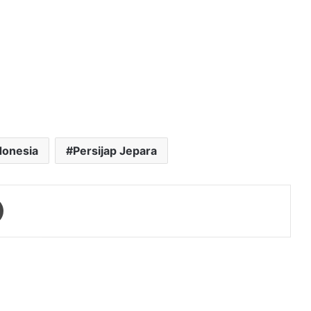
ndonesia
Persijap Jepara
Print