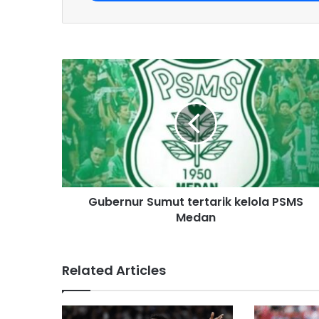
r
y
o
u
r
E
m
a
i
l
a
d
d
r
Gubernur Sumut tertarik kelola PSMS
e
Medan
s
s
Related Articles