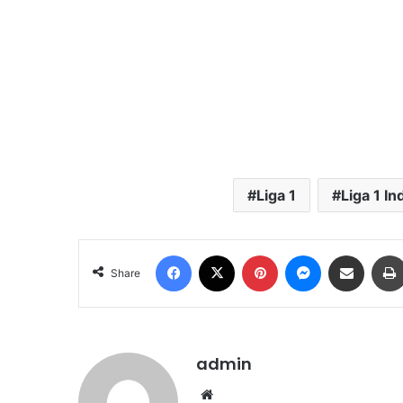
Liga 1
Liga 1 I
Facebook
X
Pinterest
Messenger
Share via Email
Share
admin
We