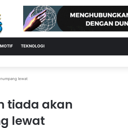
MOTIF
TEKNOLOGI
 Wasit Batalkan Kartu Merah Pemain Singapura di Piala AFF
r numpang lewat
n tiada akan
g lewat