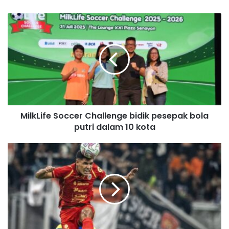
y
o
u
r
E
m
a
i
l
a
d
MilkLife Soccer Challenge bidik pesepak bola
d
putri dalam 10 kota
r
e
s
s