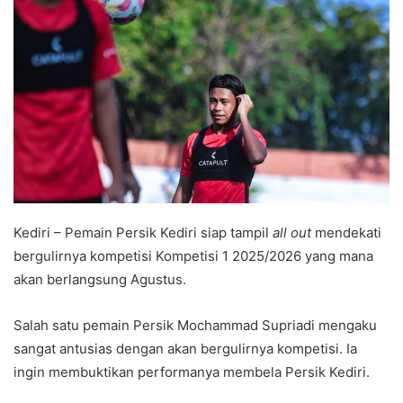
d
a
n
e
m
a
i
l
Kediri – Pemain Persik Kediri siap tampil
all out
mendekati
bergulirnya kompetisi Kompetisi 1 2025/2026 yang mana
akan berlangsung Agustus.
Salah satu pemain Persik Mochammad Supriadi mengaku
sangat antusias dengan akan bergulirnya kompetisi. Ia
ingin membuktikan performanya membela Persik Kediri.