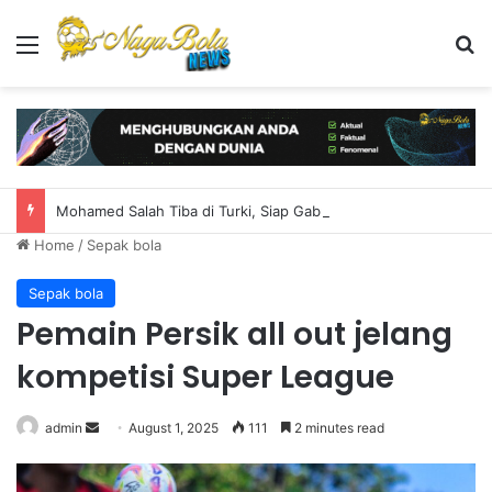
Menu
S
Mohamed Salah Tiba di Turki, Siap Gabung Trabzonspor
Home
/
Sepak bola
Sepak bola
Pemain Persik all out jelang
kompetisi Super League
admin
S
August 1, 2025
111
2 minutes read
e
n