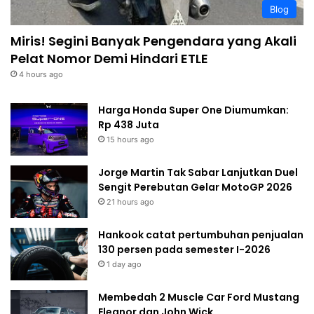
Blog
Miris! Segini Banyak Pengendara yang Akali
Pelat Nomor Demi Hindari ETLE
4 hours ago
Harga Honda Super One Diumumkan:
Rp 438 Juta
15 hours ago
Jorge Martin Tak Sabar Lanjutkan Duel
Sengit Perebutan Gelar MotoGP 2026
21 hours ago
Hankook catat pertumbuhan penjualan
130 persen pada semester I-2026
1 day ago
Membedah 2 Muscle Car Ford Mustang
Eleanor dan John Wick