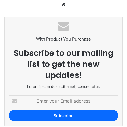
We
bsi
te
With Product You Purchase
Subscribe to our mailing
list to get the new
updates!
Lorem ipsum dolor sit amet, consectetur.
E
n
t
e
r