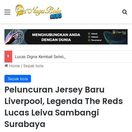
Menu
S
Lucas Digne Kembali Setelah 11 Tahun Meninggalkan Prancis
Home
/
Sepak bola
Sepak bola
Peluncuran Jersey Baru
Liverpool, Legenda The Reds
Lucas Leiva Sambangi
Surabaya