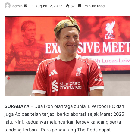
admin
S
August 12, 2025
82
1 minute read
e
n
d
a
n
e
m
a
i
l
SURABAYA
– Dua ikon olahraga dunia, Liverpool FC dan
juga Adidas telah terjadi berkolaborasi sejak Maret 2025
lalu. Kini, keduanya meluncurkan jersey kandang serta
tandang terbaru. Para pendukung The Reds dapat