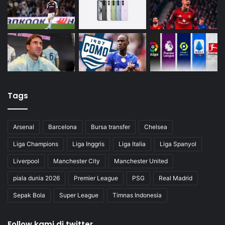
Tags
Arsenal
Barcelona
Bursa transfer
Chelsea
Liga Champions
Liga Inggris
Liga Italia
Liga Spanyol
Liverpool
Manchester City
Manchester United
piala dunia 2026
Premier League
PSG
Real Madrid
Sepak Bola
Super League
Timnas Indonesia
Follow kami di twitter