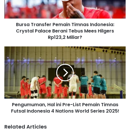
i
l
a
d
Bursa Transfer Pemain Timnas Indonesia:
d
Crystal Palace Berani Tebus Mees Hilgers
r
Rp123,2 Miliar?
e
s
s
Pengumuman, Hal ini Pre-List Pemain Timnas
Futsal Indonesia 4 Nations World Series 2025!
Related Articles