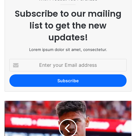
Subscribe to our mailing
list to get the new
updates!
Lorem ipsum dolor sit amet, consectetur.
E
n
t
e
r
y
o
u
r
E
m
a