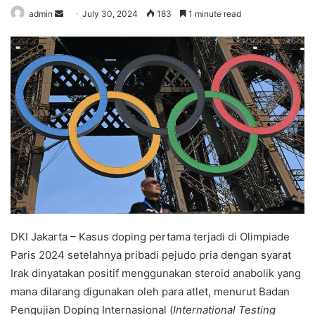
admin
S
July 30, 2024
183
1 minute read
e
n
d
a
n
e
m
a
i
l
DKI Jakarta – Kasus doping pertama terjadi di Olimpiade
Paris 2024 setelahnya pribadi pejudo pria dengan syarat
Irak dinyatakan positif menggunakan steroid anabolik yang
mana dilarang digunakan oleh para atlet, menurut Badan
Pengujian Doping Internasional (
International Testing