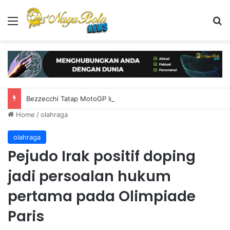
Menu
S
Bezzecchi Tatap MotoGP Inggris Usai Jeda Penuh Kerja Keras
Home
/
olahraga
olahraga
Pejudo Irak positif doping
jadi persoalan hukum
pertama pada Olimpiade
Paris