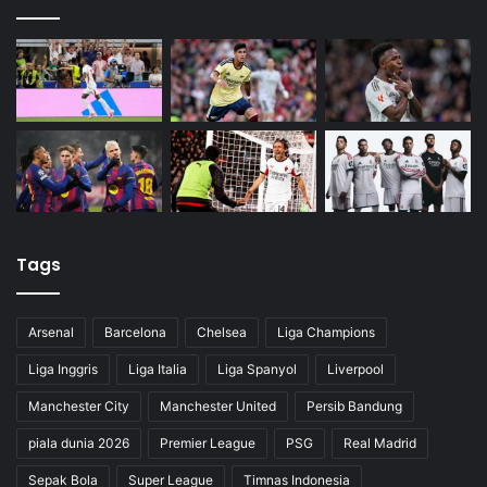
Tags
Arsenal
Barcelona
Chelsea
Liga Champions
Liga Inggris
Liga Italia
Liga Spanyol
Liverpool
Manchester City
Manchester United
Persib Bandung
piala dunia 2026
Premier League
PSG
Real Madrid
Sepak Bola
Super League
Timnas Indonesia