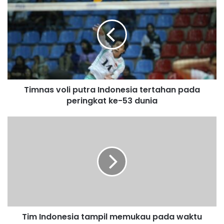
r
E
m
a
i
l
a
d
Timnas voli putra Indonesia tertahan pada
d
peringkat ke-53 dunia
r
e
s
s
Tim Indonesia tampil memukau pada waktu