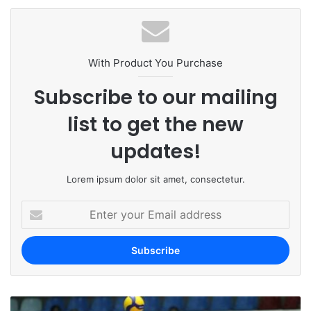
te
With Product You Purchase
Subscribe to our mailing
list to get the new
updates!
Lorem ipsum dolor sit amet, consectetur.
E
n
t
e
r
y
o
u