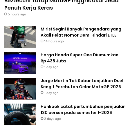
Bezzecchi Tatap MotoGP Inggris Usai Jeda
Penuh Kerja Keras
5 hours ago
Miris! Segini Banyak Pengendara yang
Akali Pelat Nomor Demi Hindari ETLE
14 hours ago
Harga Honda Super One Diumumkan:
Rp 438 Juta
1 day ago
Jorge Martin Tak Sabar Lanjutkan Duel
Sengit Perebutan Gelar MotoGP 2026
1 day ago
Hankook catat pertumbuhan penjualan
130 persen pada semester I-2026
2 days ago