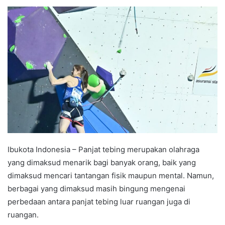
e
n
d
a
n
e
m
a
i
l
Ibukota Indonesia – Panjat tebing merupakan olahraga
yang dimaksud menarik bagi banyak orang, baik yang
dimaksud mencari tantangan fisik maupun mental. Namun,
berbagai yang dimaksud masih bingung mengenai
perbedaan antara panjat tebing luar ruangan juga di
ruangan.