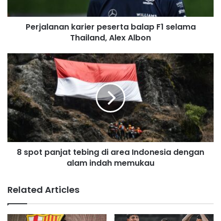
a
d
Perjalanan karier peserta balap F1 selama
d
Thailand, Alex Albon
r
e
s
s
8 spot panjat tebing di area Indonesia dengan
alam indah memukau
Related Articles