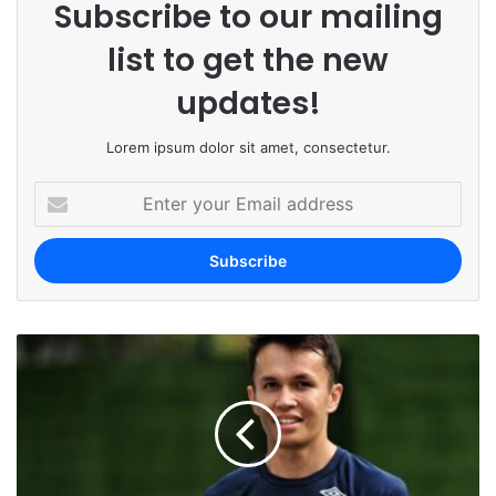
Subscribe to our mailing
list to get the new
updates!
Lorem ipsum dolor sit amet, consectetur.
E
n
t
e
r
y
o
u
r
E
m
a
i
l