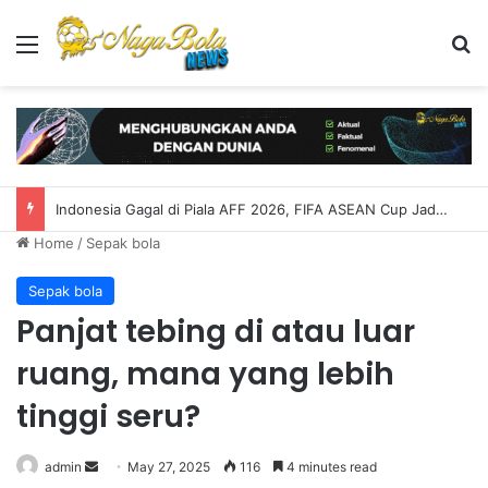
Menu
S
Indonesia Gagal di Piala AFF 2026, FIFA ASEAN Cup Jadi Kesempatan Bangkit
Home
/
Sepak bola
Sepak bola
Panjat tebing di atau luar
ruang, mana yang lebih
tinggi seru?
admin
S
May 27, 2025
116
4 minutes read