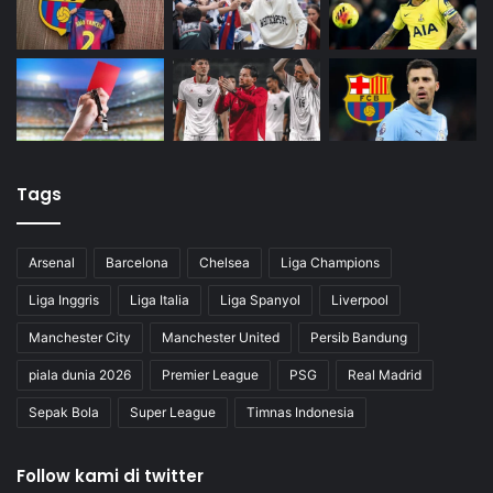
Tags
Arsenal
Barcelona
Chelsea
Liga Champions
Liga Inggris
Liga Italia
Liga Spanyol
Liverpool
Manchester City
Manchester United
Persib Bandung
piala dunia 2026
Premier League
PSG
Real Madrid
Sepak Bola
Super League
Timnas Indonesia
Follow kami di twitter