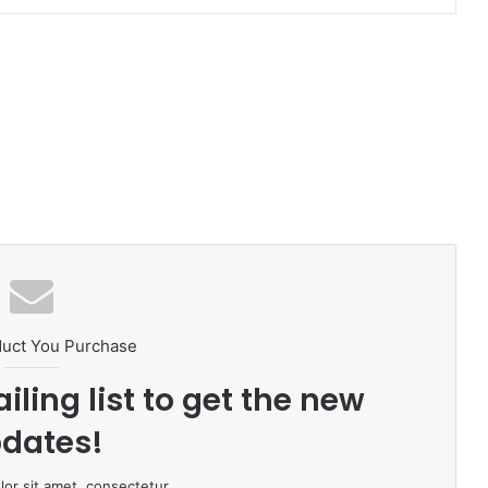
duct You Purchase
iling list to get the new
dates!
or sit amet, consectetur.