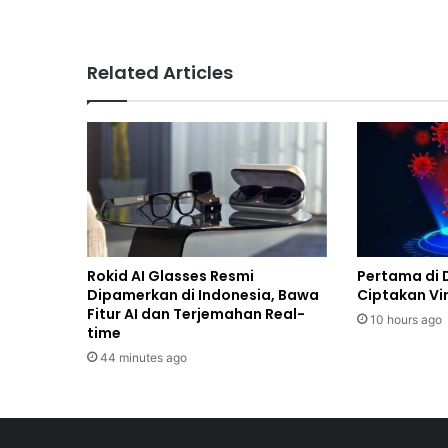
s
Related Articles
Rokid AI Glasses Resmi
Pertama di 
Dipamerkan di Indonesia, Bawa
Ciptakan Vir
Fitur AI dan Terjemahan Real-
10 hours ago
time
44 minutes ago