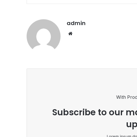
admin
We
bsi
te
With Pro
Subscribe to our ma
up
Lorem ipsum dol