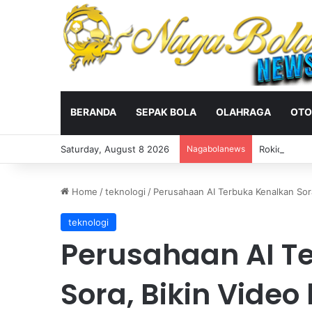
BERANDA
SEPAK BOLA
OLAHRAGA
OTO
Saturday, August 8 2026
Nagabolanews
Rokid AI Gl
Home
/
teknologi
/
Perusahaan AI Terbuka Kenalkan Sor
teknologi
Perusahaan AI T
Sora, Bikin Video