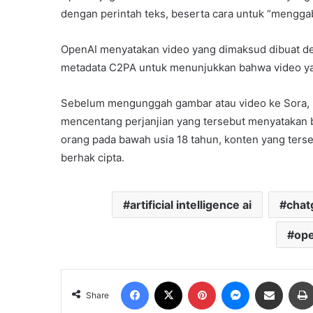
dengan perintah teks, beserta cara untuk “meng
OpenAI menyatakan video yang dimaksud dibuat den
metadata C2PA untuk menunjukkan bahwa video ya
Sebelum mengunggah gambar atau video ke Sora, 
mencentang perjanjian yang tersebut menyatakan
orang pada bawah usia 18 tahun, konten yang terse
berhak cipta.
artificial intelligence ai
chat
ope
Facebook
X
Pinterest
Messenger
Share via Email
Share