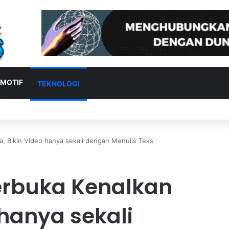
MOTIF
TEKNOLOGI
asses Resmi Dipamerkan di Indonesia, Bawa Fitur AI dan Terjemahan Real
a, Bikin Video hanya sekali dengan Menulis Teks
erbuka Kenalkan
 hanya sekali