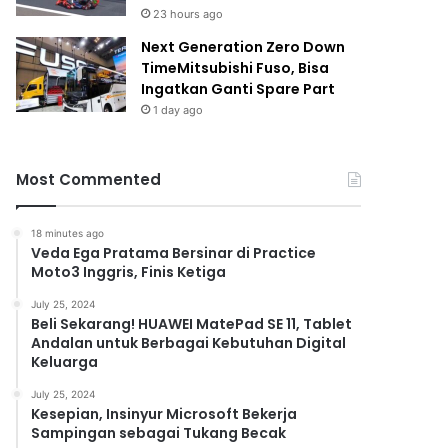
23 hours ago
Next Generation Zero Down
TimeMitsubishi Fuso, Bisa
Ingatkan Ganti Spare Part
1 day ago
Most Commented
18 minutes ago
Veda Ega Pratama Bersinar di Practice
Moto3 Inggris, Finis Ketiga
July 25, 2024
Beli Sekarang! HUAWEI MatePad SE 11, Tablet
Andalan untuk Berbagai Kebutuhan Digital
Keluarga
July 25, 2024
Kesepian, Insinyur Microsoft Bekerja
Sampingan sebagai Tukang Becak