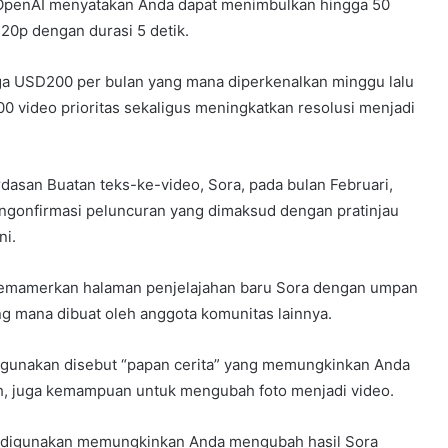
OpenAI menyatakan Anda dapat menimbulkan hingga 50
 720p dengan durasi 5 detik.
a USD200 per bulan yang mana diperkenalkan minggu lalu
00 video prioritas sekaligus meningkatkan resolusi menjadi
asan Buatan teks-ke-video, Sora, pada bulan Februari,
engonfirmasi peluncuran yang dimaksud dengan pratinjau
ni.
memamerkan halaman penjelajahan baru Sora dengan umpan
g mana dibuat oleh anggota komunitas lainnya.
digunakan disebut “papan cerita” yang memungkinkan Anda
h, juga kemampuan untuk mengubah foto menjadi video.
g digunakan memungkinkan Anda mengubah hasil Sora