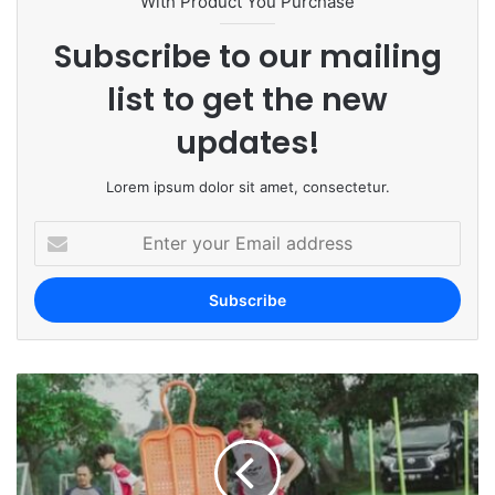
With Product You Purchase
Subscribe to our mailing
list to get the new
updates!
Lorem ipsum dolor sit amet, consectetur.
E
n
t
e
r
y
o
u
r
E
m
a