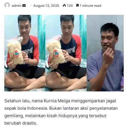
admin
S
August 12, 2025
136
1 minute read
e
n
d
a
n
e
m
a
i
l
Setahun lalu, nama Kurnia Meiga menggemparkan jagat
sepak bola Indonesia. Bukan lantaran aksi penyelamatan
gemilang, melainkan kisah hidupnya yang tersebut
berubah drastis.