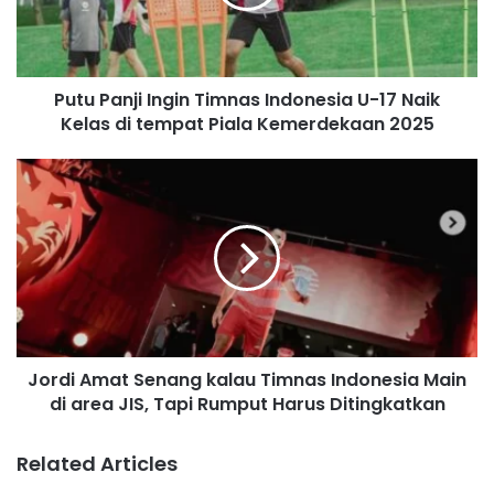
i
l
a
d
Putu Panji Ingin Timnas Indonesia U-17 Naik
d
Kelas di tempat Piala Kemerdekaan 2025
r
e
s
s
Jordi Amat Senang kalau Timnas Indonesia Main
di area JIS, Tapi Rumput Harus Ditingkatkan
Related Articles