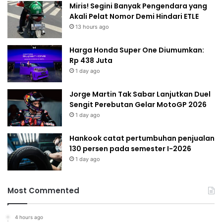
Miris! Segini Banyak Pengendara yang
Akali Pelat Nomor Demi Hindari ETLE
13 hours ago
Harga Honda Super One Diumumkan:
Rp 438 Juta
1 day ago
Jorge Martin Tak Sabar Lanjutkan Duel
Sengit Perebutan Gelar MotoGP 2026
1 day ago
Hankook catat pertumbuhan penjualan
130 persen pada semester I-2026
1 day ago
Most Commented
4 hours ago