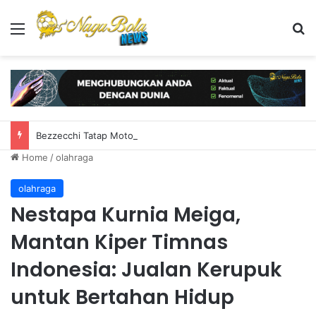
Menu
S
Bezzecchi Tatap MotoGP Inggris Usai Jeda Penuh Kerja Keras
Home
/
olahraga
olahraga
Nestapa Kurnia Meiga,
Mantan Kiper Timnas
Indonesia: Jualan Kerupuk
untuk Bertahan Hidup