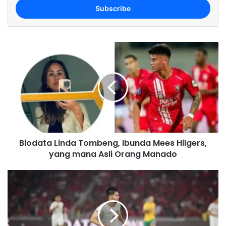
e
r
y
o
u
r
E
m
a
i
l
a
d
Biodata Linda Tombeng, Ibunda Mees Hilgers,
d
yang mana Asli Orang Manado
r
e
s
s