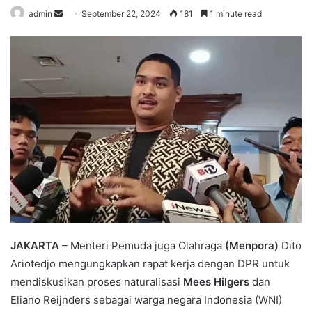
admin
S
September 22, 2024
181
1 minute read
e
n
d
a
n
e
m
a
i
l
JAKARTA
– Menteri Pemuda juga Olahraga
(Menpora)
Dito
Ariotedjo mengungkapkan rapat kerja dengan DPR untuk
mendiskusikan proses naturalisasi
Mees Hilgers
dan
Eliano Reijnders sebagai warga negara Indonesia (WNI)