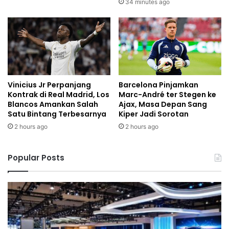
34 minutes ago
Vinicius Jr Perpanjang
Barcelona Pinjamkan
Kontrak di Real Madrid, Los
Marc-André ter Stegen ke
Blancos Amankan Salah
Ajax, Masa Depan Sang
Satu Bintang Terbesarnya
Kiper Jadi Sorotan
2 hours ago
2 hours ago
Popular Posts