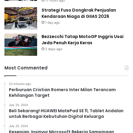
17 hours ago
Strategi Fuso Dongkrak Penjualan
Kendaraan Niaga di GIIAS 2026
1 day ago
Bezzecchi Tatap MotoGP Inggris Usai
Jeda Penuh Kerja Keras
2 days ago
Most Commented
23 minutes ago
Perburuan Cristian Romero Inter Milan Terancam
Kehilangan Target
July 25, 2024
Beli Sekarang! HUAWEI MatePad SE 11, Tablet Andalan
untuk Berbagai Kebutuhan Digital Keluarga
July 25, 2024
Kesepian, Insinyur Microsoft Bekerja Sampingan