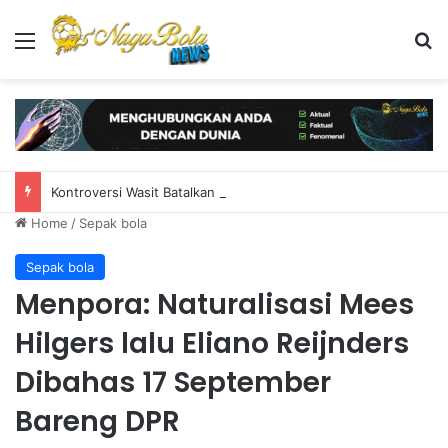
Menu
S
Kontroversi Wasit Batalkan Kartu Merah Pemain Singapura di Piala AFF
Home
/
Sepak bola
Sepak bola
Menpora: Naturalisasi Mees
Hilgers lalu Eliano Reijnders
Dibahas 17 September
Bareng DPR