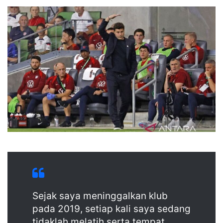
e
n
d
a
n
e
m
a
i
l
Sejak saya meninggalkan klub
pada 2019, setiap kali saya sedang
tidaklah melatih serta tempat