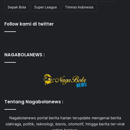
Sepak Bola
Super League
Timnas Indonesia
Follow kami di twitter
NAGABOLANEWS :
Tentang Nagabolanews :
Nagabolanews portal berita harian terupdate mengenai berita
olahraga, politik, teknologi, bisnis, otomotif, hingga berita ter-viral