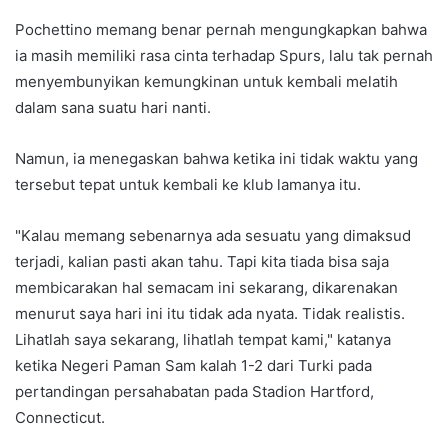
Pochettino memang benar pernah mengungkapkan bahwa
ia masih memiliki rasa cinta terhadap Spurs, lalu tak pernah
menyembunyikan kemungkinan untuk kembali melatih
dalam sana suatu hari nanti.
Namun, ia menegaskan bahwa ketika ini tidak waktu yang
tersebut tepat untuk kembali ke klub lamanya itu.
"Kalau memang sebenarnya ada sesuatu yang dimaksud
terjadi, kalian pasti akan tahu. Tapi kita tiada bisa saja
membicarakan hal semacam ini sekarang, dikarenakan
menurut saya hari ini itu tidak ada nyata. Tidak realistis.
Lihatlah saya sekarang, lihatlah tempat kami," katanya
ketika Negeri Paman Sam kalah 1-2 dari Turki pada
pertandingan persahabatan pada Stadion Hartford,
Connecticut.