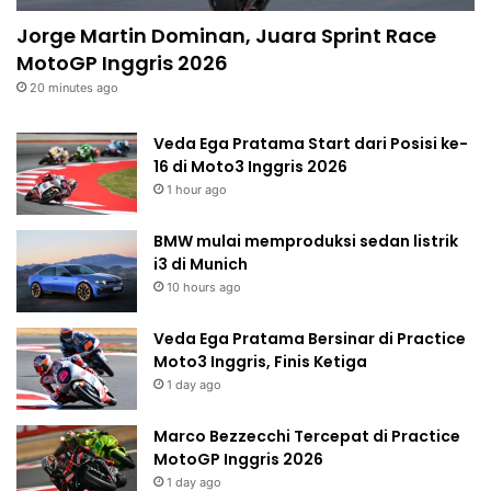
Jorge Martin Dominan, Juara Sprint Race
MotoGP Inggris 2026
20 minutes ago
Veda Ega Pratama Start dari Posisi ke-
16 di Moto3 Inggris 2026
1 hour ago
BMW mulai memproduksi sedan listrik
i3 di Munich
10 hours ago
Veda Ega Pratama Bersinar di Practice
Moto3 Inggris, Finis Ketiga
1 day ago
Marco Bezzecchi Tercepat di Practice
MotoGP Inggris 2026
1 day ago