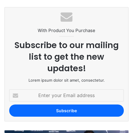
bsi
te
With Product You Purchase
Subscribe to our mailing
list to get the new
updates!
Lorem ipsum dolor sit amet, consectetur.
E
n
t
e
r
y
o