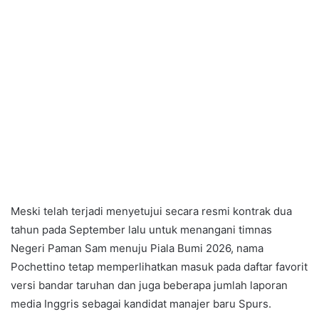
Meski telah terjadi menyetujui secara resmi kontrak dua
tahun pada September lalu untuk menangani timnas
Negeri Paman Sam menuju Piala Bumi 2026, nama
Pochettino tetap memperlihatkan masuk pada daftar favorit
versi bandar taruhan dan juga beberapa jumlah laporan
media Inggris sebagai kandidat manajer baru Spurs.