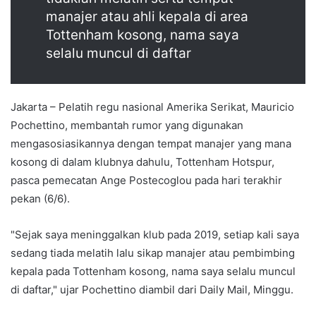
manajer atau ahli kepala di area
Tottenham kosong, nama saya
selalu muncul di daftar
Jakarta – Pelatih regu nasional Amerika Serikat, Mauricio
Pochettino, membantah rumor yang digunakan
mengasosiasikannya dengan tempat manajer yang mana
kosong di dalam klubnya dahulu, Tottenham Hotspur,
pasca pemecatan Ange Postecoglou pada hari terakhir
pekan (6/6).
"Sejak saya meninggalkan klub pada 2019, setiap kali saya
sedang tiada melatih lalu sikap manajer atau pembimbing
kepala pada Tottenham kosong, nama saya selalu muncul
di daftar," ujar Pochettino diambil dari Daily Mail, Minggu.