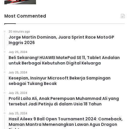
Most Commented
20 minutes ago
Jorge Martin Dominan, Juara Sprint Race MotoGP
Inggris 2026
July 25, 2024
Beli Sekarang! HUAWEI MatePad SE 11, Tablet Andalan
untuk Berbagai Kebutuhan Digital Keluarga
July 25, 2024
Kesepian, Insinyur Microsoft Bekerja Sampingan
sebagai Tukang Becak
July 25, 2024
Profil Laila Ali, Anak Perempuan Muhammad Ali yang
tersebut Jadi Petinju di dalam Usia 18 Tahun
July 25, 2024
Hasil Aileex 9 Ball Open Tournament 2024: Comeback,
Maman Mantra Memenangkan Lawan Agus Dragon