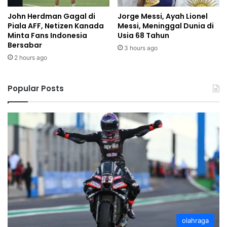
John Herdman Gagal di
Jorge Messi, Ayah Lionel
Piala AFF, Netizen Kanada
Messi, Meninggal Dunia di
Minta Fans Indonesia
Usia 68 Tahun
Bersabar
3 hours ago
2 hours ago
Popular Posts
olahraga