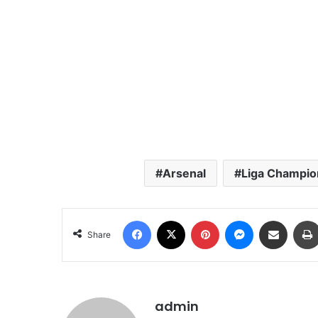
Arsenal
Liga Champio
Facebook
X
Pinterest
Messenger
Share via Email
Share
admin