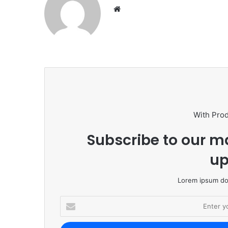
We
bsi
te
With Pro
Subscribe to our ma
up
Lorem ipsum dol
E
n
t