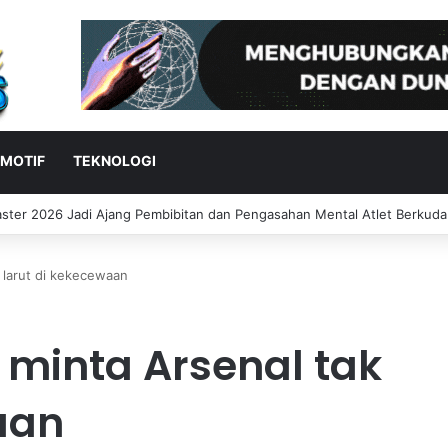
MOTIF
TEKNOLOGI
tama Bersinar di Practice Moto3 Inggris, Finis Ketiga
 larut di kekecewaan
minta Arsenal tak
aan