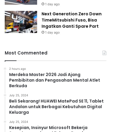
1 day ago
Next Generation Zero Down
TimeMitsubishi Fuso, Bisa
Ingatkan Ganti Spare Part
1 day ago
Most Commented
2 hours ago
Merdeka Master 2026 Jadi Ajang
Pembibitan dan Pengasahan Mental Atlet
Berkuda
July 25, 2024
Beli Sekarang! HUAWEI MatePad SE 11, Tablet
Andalan untuk Berbagai Kebutuhan Digital
Keluarga
July 25, 2024
Kesepian, Insinyur Microsoft Bekerja