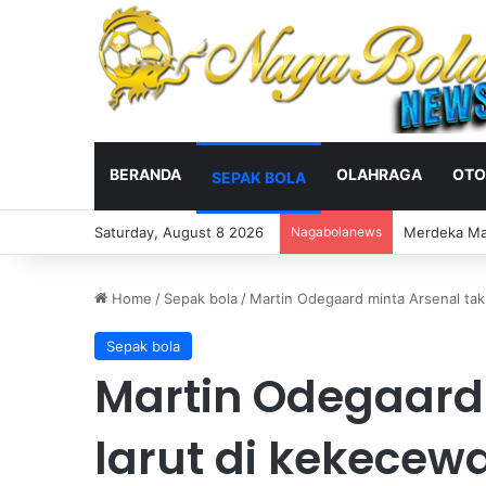
BERANDA
OLAHRAGA
OTO
SEPAK BOLA
Saturday, August 8 2026
Nagabolanews
Veda Ega Pra
Home
/
Sepak bola
/
Martin Odegaard minta Arsenal tak
Sepak bola
Martin Odegaard 
larut di kekecew