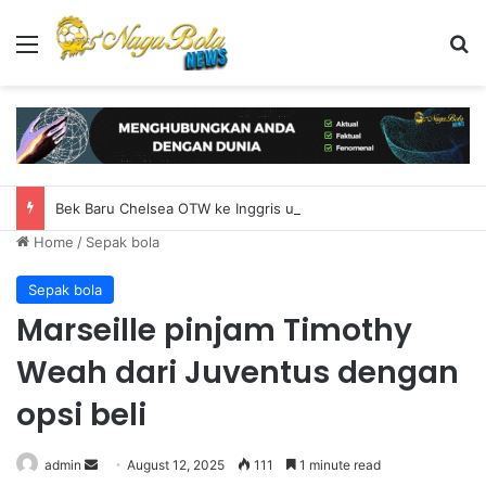
Menu
S
Bek Baru Chelsea OTW ke Inggris untuk Rampungkan Transfer
Home
/
Sepak bola
Sepak bola
Marseille pinjam Timothy
Weah dari Juventus dengan
opsi beli
admin
S
August 12, 2025
111
1 minute read