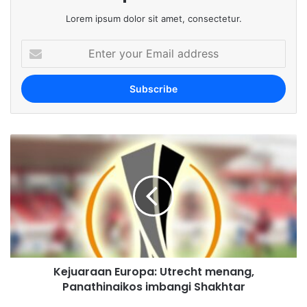
Lorem ipsum dolor sit amet, consectetur.
E
n
t
e
r
y
o
u
r
E
m
a
i
l
a
d
Kejuaraan Europa: Utrecht menang,
d
Panathinaikos imbangi Shakhtar
r
e