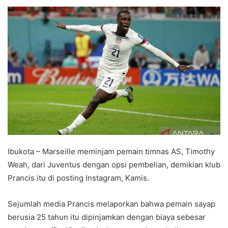
e
n
d
a
n
e
m
a
i
l
Ibukota – Marseille meminjam pemain timnas AS, Timothy
Weah, dari Juventus dengan opsi pembelian, demikian klub
Prancis itu di posting Instagram, Kamis.
Sejumlah media Prancis melaporkan bahwa pemain sayap
berusia 25 tahun itu dipinjamkan dengan biaya sebesar